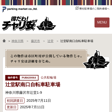
弊社駐車場のご契約者様へ
MENU
物件一覧
ご契約の流れ
＞
神奈川県
藤沢市
辻堂
辻堂駅南口自転車駐車場
よくあるご質問
駐輪場オーナー様へ
公共駐輪場
PUB420064
辻堂駅南口自転車駐車場
神奈川県藤沢市辻堂1-9
2025年7月11日
初回調査日
2025年7月11日
更新日