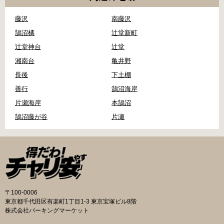
藤沢
南藤沢
鵠沼橘
辻堂新町
辻堂神台
辻堂
湘南台
亀井野
長後
下土棚
善行
鵠沼海岸
片瀬海岸
本鵠沼
鵠沼藤が谷
片瀬
〒100-0006
東京都千代田区有楽町1丁目1-3 東京宝塚ビル8階
株式会社パーキングマーケット