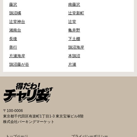
藤沢
南藤沢
鵠沼橘
辻堂新町
辻堂神台
辻堂
湘南台
亀井野
長後
下土棚
善行
鵠沼海岸
片瀬海岸
本鵠沼
鵠沼藤が谷
片瀬
〒100-0006
東京都千代田区有楽町1丁目1-3 東京宝塚ビル8階
株式会社パーキングマーケット
トップページ
プライバシーポリシー