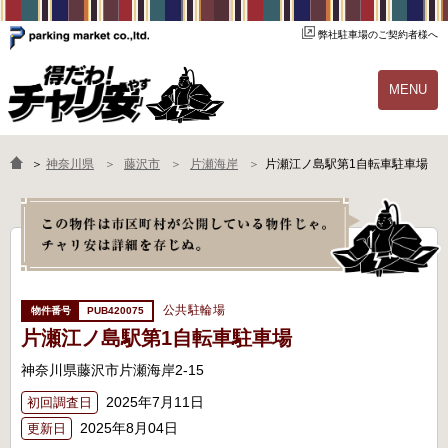
弊社駐車場のご契約者様へ
MENU
物件一覧
ご契約の流れ
＞
神奈川県
藤沢市
片瀬海岸
片瀬江ノ島駅第1自転車駐車場
よくあるご質問
駐輪場オーナー様へ
公共駐輪場
PUB420075
片瀬江ノ島駅第1自転車駐車場
神奈川県藤沢市片瀬海岸2-15
2025年7月11日
初回調査日
2025年8月04日
更新日