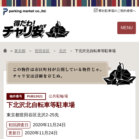
弊社駐車場のご契約者様へ
MENU
物件一覧
ご契約の流れ
＞
東京都
世田谷区
北沢
下北沢北自転車等駐車場
よくあるご質問
駐輪場オーナー様へ
公共駐輪場
PUB12021
下北沢北自転車等駐車場
東京都世田谷区北沢2-25先
2020年11月24日
初回調査日
2020年11月24日
更新日