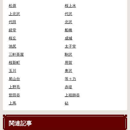
松原
桜上水
上北沢
代沢
代田
北沢
経堂
船橋
桜丘
成城
池尻
太子堂
三軒茶屋
駒沢
桜新町
用賀
玉川
奥沢
尾山台
等々力
上野毛
赤堤
世田谷
上祖師谷
上馬
砧
関連記事