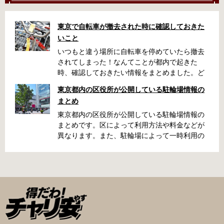
東京で自転車が撤去された時に確認しておきた
いこと
いつもと違う場所に自転車を停めていたら撤去
されてしまった！なんてことが都内で起きた
時、確認しておきたい情報をまとめました。ど
うやって行けばいいの？持ち物は？料金はどれ
東京都内の区役所が公開している駐輪場情報の
くらい？なんて疑問が浮かぶかと思います。事
まとめ
前に確認していざという時対処しましょう。 千
代田区 / 新宿区 / 品川区 / 港区 / 中央区 / 大田区
東京都内の区役所が公開している駐輪場情報の
/ 北区 / 墨田区 / 渋谷区 / 葛飾区 千代田区で撤去
まとめです。区によって利用方法や料金などが
された場合 猿楽町保管場所 住所 千代田区神田
異なります。また、駐輪場によって一時利用の
猿楽町一丁目6番9号 電話 03-3219-5303（業務
み可能の場合や定期利用のみ利用可能の場合な
時間内のみ通話可能） 最寄駅 JR御茶ノ水駅か
どと仕様が異なりますので、利用前に情報をチ
ら徒歩10分（御茶ノ水交番に、猿楽町保管場所
ェックしておくことをお勧めします。 千代田区
の地図が置いてあります） 東京メトロ半蔵門
の自転車駐輪場 利用方法 利用登録申請書の提出
線、都営新宿・三田線神保町駅から徒歩7分 大
申請期間内に利用登録申請書（PDF：
手町高架下自転車保管場所 住所 千代田区大手町
1,396KB） と必要書類を環境まちづくり総務課
二丁目4番 電話 050-2018-6466（千代田区自転
あてに郵送（申請期間消印有効）または、期間
車対策コールセンター） 最寄駅 東京メトロ半蔵
内に環境まちづくり総務課（区役所5階5B窓