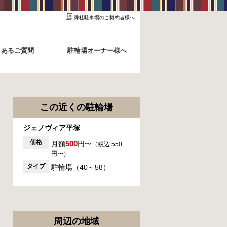
弊社駐車場のご契約者様へ
くあるご質問
駐輪場オーナー様へ
この近くの駐輪場
ジェノヴィア平塚
価格
500
月額
円〜
（税込 550
円〜）
タイプ
駐輪場（40～58）
周辺の地域