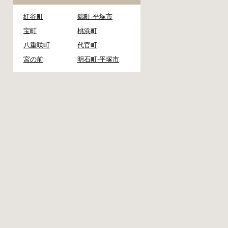
紅谷町
錦町-平塚市
宝町
桃浜町
八重咲町
代官町
宮の前
明石町-平塚市