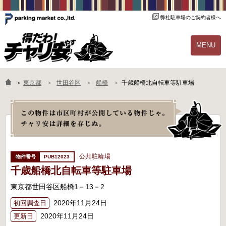
弊社駐車場のご契約者様へ
MENU
物件一覧
ご契約の流れ
＞
東京都
世田谷区
船橋
千歳船橋北自転車等駐車場
よくあるご質問
駐輪場オーナー様へ
公共駐輪場
PUB12023
千歳船橋北自転車等駐車場
東京都世田谷区船橋1－13－2
2020年11月24日
初回調査日
2020年11月24日
更新日