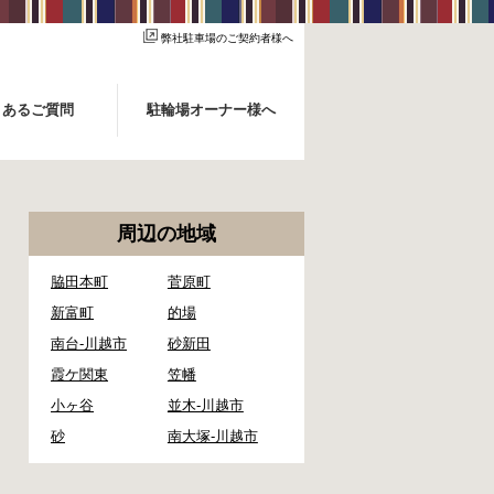
弊社駐車場のご契約者様へ
くあるご質問
駐輪場オーナー様へ
周辺の地域
脇田本町
菅原町
新富町
的場
南台-川越市
砂新田
霞ケ関東
笠幡
小ヶ谷
並木-川越市
砂
南大塚-川越市