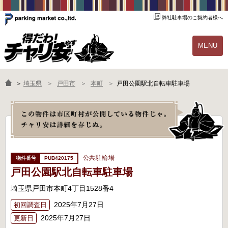
弊社駐車場のご契約者様へ
MENU
物件一覧
ご契約の流れ
＞
埼玉県
戸田市
本町
戸田公園駅北自転車駐車場
よくあるご質問
駐輪場オーナー様へ
公共駐輪場
PUB420175
戸田公園駅北自転車駐車場
埼玉県戸田市本町4丁目1528番4
2025年7月27日
初回調査日
2025年7月27日
更新日