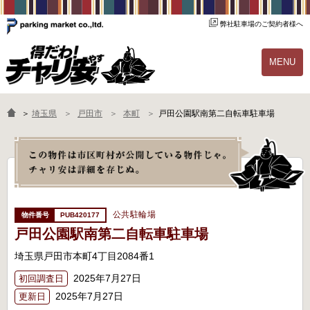
弊社駐車場のご契約者様へ
MENU
物件一覧
ご契約の流れ
＞
埼玉県
戸田市
本町
戸田公園駅南第二自転車駐車場
よくあるご質問
駐輪場オーナー様へ
公共駐輪場
PUB420177
戸田公園駅南第二自転車駐車場
埼玉県戸田市本町4丁目2084番1
2025年7月27日
初回調査日
2025年7月27日
更新日