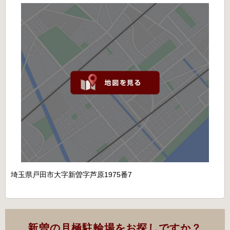
埼玉県戸田市大字新曽字芦原1975番7
新曽の月極駐輪場をお探しですか？