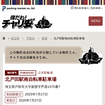
弊社駐車場のご契約者様へ
MENU
物件一覧
ご契約の流れ
＞
埼玉県
戸田市
新曽
北戸田駅南自転車駐車場
よくあるご質問
駐輪場オーナー様へ
公共駐輪場
PUB420182
北戸田駅南自転車駐車場
埼玉県戸田市大字新曽字芦原1975番7
2025年7月27日
初回調査日
2025年7月27日
更新日