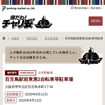
弊社駐車場のご契約者様へ
MENU
物件一覧
ご契約の流れ
＞
大阪府
堺市北区
百舌鳥本町
百舌鳥駅前東第2自転車等駐車
よくあるご質問
駐輪場オーナー様へ
公共駐輪場
PUB720010
百舌鳥駅前東第2自転車等駐車場
大阪府堺市北区百舌鳥本町1丁46
2025年8月12日
初回調査日
2025年8月12日
更新日