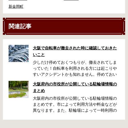
新金岡町
関連記事
大阪で自転車が撤去された時に確認しておきた
いこと
少しだけ停めておくつもりが、撤去されてしま
っていた！自転車を利用される方には起こりや
すいアクシデントかも知れません。停めておい
た場所によっては、どこに行ったかわからな
大阪府内の市役所が公開している駐輪場情報の
い、なんてことになってしまうかも知れませ
まとめ
ん。そんな時に役立つ情報をまとめました。事
前に確認しておきましょう。 守口市で撤去され
大阪府内の市役所が公開している駐輪場情報の
た場合 放置自転車大日保管所 住所 守口市大日
まとめです。市によって利用方法や料金などが
町4丁目281の3番地 電話 06-6902-2340（業務
異なります。また、駐輪場によって一時利用の
時間内のみ通話可能） 最寄駅 地下鉄谷町線大日
み可能な場合や定期利用のみ利用可能な場合な
駅 3号出口より 徒歩3分 大阪モノレール大日駅
どと仕様が異なりますので、利用前に情報をチ