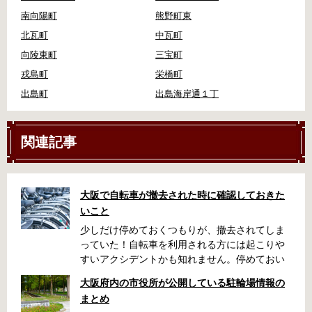
南向陽町
熊野町東
北瓦町
中瓦町
向陵東町
三宝町
戎島町
栄橋町
出島町
出島海岸通１丁
関連記事
大阪で自転車が撤去された時に確認しておきた
いこと
少しだけ停めておくつもりが、撤去されてしま
っていた！自転車を利用される方には起こりや
すいアクシデントかも知れません。停めておい
た場所によっては、どこに行ったかわからな
大阪府内の市役所が公開している駐輪場情報の
い、なんてことになってしまうかも知れませ
まとめ
ん。そんな時に役立つ情報をまとめました。事