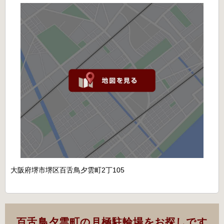
大阪府堺市堺区百舌鳥夕雲町2丁105
百舌鳥夕雲町の月極駐輪場をお探しです