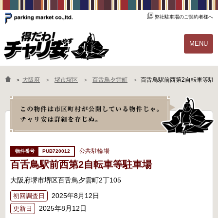
弊社駐車場のご契約者様へ
MENU
物件一覧
ご契約の流れ
＞
大阪府
堺市堺区
百舌鳥夕雲町
百舌鳥駅前西第2自転車等駐
よくあるご質問
駐輪場オーナー様へ
公共駐輪場
PUB720012
百舌鳥駅前西第2自転車等駐車場
大阪府堺市堺区百舌鳥夕雲町2丁105
2025年8月12日
初回調査日
2025年8月12日
更新日