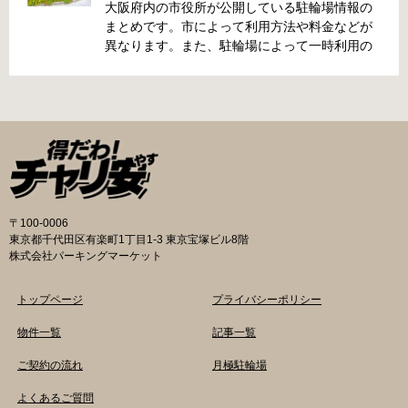
前に確認しておきましょう。 守口市で撤去され
大阪府内の市役所が公開している駐輪場情報の
た場合 放置自転車大日保管所 住所 守口市大日
まとめです。市によって利用方法や料金などが
町4丁目281の3番地 電話 06-6902-2340（業務
異なります。また、駐輪場によって一時利用の
時間内のみ通話可能） 最寄駅 地下鉄谷町線大日
み可能な場合や定期利用のみ利用可能な場合な
駅 3号出口より 徒歩3分 大阪モノレール大日駅
どと仕様が異なりますので、利用前に情報をチ
出口北より 徒歩3分 返還の際に必要な書類 返
ェックしておくことをお勧めします。 守口市の
還料 2,500円 自転車の鍵 身分証明証 守口市HP
自転車駐輪場 利用方法 利用登録申請書の提出
はこちら 堺市で撤去された場合 三国ヶ丘自転車
利用登録申請書を窓口に提出ではなく、Web上
保管返還所 住所 堺区向陵東町1丁12-15 電話 三
での利用登録になります。 利用料金 登録手数料
国ヶ丘自転車保管返還所 最寄駅 南海高野線百舌
不要です。 定期利用料金 西三荘駅駐輪センター
鳥八幡駅東出口 徒歩5分 返還の際に必要な書
屋根あり 一般：2,100円／月 屋根あり 障害者：
類 返還料 1,500円 自転車の鍵 身分証明証 印鑑
1,000円／月 土居駅東自転車駐車場 屋根あり 一
〒100-0006
堺市HPはこちら 吹田市で撤去された場合 片山
般：2,000円／月 屋根あり 学生：1,800円／月
東京都千代田区有楽町1丁目1-3 東京宝塚ビル8階
保管所 住所 吹田市片山町1丁目22番 電話 06-
屋根あり 障害者：1,000円／月 各駐輪場で定期
株式会社パーキングマーケット
6872-6136 最寄駅 JR線吹田駅北口 徒歩5分 返
利用料金が異なります。詳細は各駐輪場または
還の際に必要な書類 返還料 3,000円 自転車の鍵
管理会社にお問い合わせください。 一時利用料
トップページ
プライバシーポリシー
身分証明証
金 1日1回につき150円で利用することができま
す。 守口市HPはこちら 堺市の自転車駐輪場 利
物件一覧
記事一覧
用方法 利用登録申請書の提出 申請手続きは各自
ご契約の流れ
月極駐輪場
転車駐輪場の管理事務所で行ってください。 利
用料金 登録手数料 不要です。 定期利用料金 立
よくあるご質問