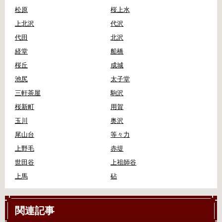
松原
桜上水
上北沢
代沢
代田
北沢
経堂
船橋
桜丘
成城
池尻
太子堂
三軒茶屋
駒沢
桜新町
用賀
玉川
奥沢
尾山台
等々力
上野毛
赤堤
世田谷
上祖師谷
上馬
砧
関連記事