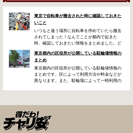
東京で自転車が撤去された時に確認しておきた
いこと
いつもと違う場所に自転車を停めていたら撤去
されてしまった！なんてことが都内で起きた
時、確認しておきたい情報をまとめました。ど
うやって行けばいいの？持ち物は？料金はどれ
東京都内の区役所が公開している駐輪場情報の
くらい？なんて疑問が浮かぶかと思います。事
まとめ
前に確認していざという時対処しましょう。 千
代田区 / 新宿区 / 品川区 / 港区 / 中央区 / 大田区
東京都内の区役所が公開している駐輪場情報の
/ 北区 / 墨田区 / 渋谷区 / 葛飾区 千代田区で撤去
まとめです。区によって利用方法や料金などが
された場合 猿楽町保管場所 住所 千代田区神田
異なります。また、駐輪場によって一時利用の
猿楽町一丁目6番9号 電話 03-3219-5303（業務
み可能の場合や定期利用のみ利用可能の場合な
時間内のみ通話可能） 最寄駅 JR御茶ノ水駅か
どと仕様が異なりますので、利用前に情報をチ
ら徒歩10分（御茶ノ水交番に、猿楽町保管場所
ェックしておくことをお勧めします。 千代田区
の地図が置いてあります） 東京メトロ半蔵門
の自転車駐輪場 利用方法 利用登録申請書の提出
線、都営新宿・三田線神保町駅から徒歩7分 大
申請期間内に利用登録申請書（PDF：
手町高架下自転車保管場所 住所 千代田区大手町
1,396KB） と必要書類を環境まちづくり総務課
二丁目4番 電話 050-2018-6466（千代田区自転
あてに郵送（申請期間消印有効）または、期間
車対策コールセンター） 最寄駅 東京メトロ半蔵
内に環境まちづくり総務課（区役所5階5B窓