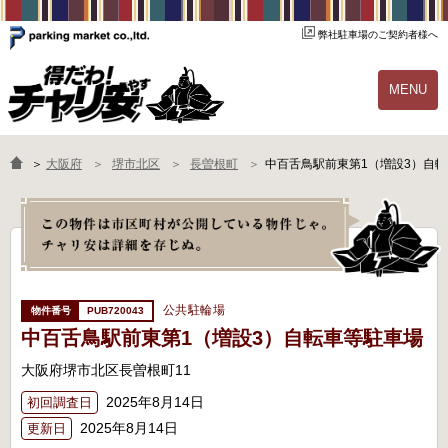
弊社駐車場のご契約者様へ
MENU
物件一覧
ご契約の流れ
＞
大阪府
堺市北区
長曽根町
中百舌鳥駅前東第1（増設3）自
よくあるご質問
駐輪場オーナー様へ
公共駐輪場
PUB720043
中百舌鳥駅前東第1（増設3）自転車等駐車場
大阪府堺市北区長曽根町11
2025年8月14日
初回調査日
2025年8月14日
更新日