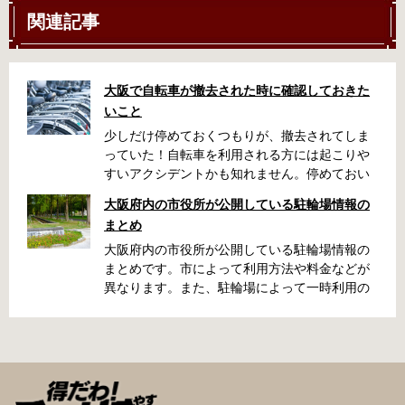
関連記事
大阪で自転車が撤去された時に確認しておきた
いこと
少しだけ停めておくつもりが、撤去されてしま
っていた！自転車を利用される方には起こりや
すいアクシデントかも知れません。停めておい
た場所によっては、どこに行ったかわからな
大阪府内の市役所が公開している駐輪場情報の
い、なんてことになってしまうかも知れませ
まとめ
ん。そんな時に役立つ情報をまとめました。事
前に確認しておきましょう。 守口市で撤去され
大阪府内の市役所が公開している駐輪場情報の
た場合 放置自転車大日保管所 住所 守口市大日
まとめです。市によって利用方法や料金などが
町4丁目281の3番地 電話 06-6902-2340（業務
異なります。また、駐輪場によって一時利用の
時間内のみ通話可能） 最寄駅 地下鉄谷町線大日
み可能な場合や定期利用のみ利用可能な場合な
駅 3号出口より 徒歩3分 大阪モノレール大日駅
どと仕様が異なりますので、利用前に情報をチ
出口北より 徒歩3分 返還の際に必要な書類 返
ェックしておくことをお勧めします。 守口市の
還料 2,500円 自転車の鍵 身分証明証 守口市HP
自転車駐輪場 利用方法 利用登録申請書の提出
はこちら 堺市で撤去された場合 三国ヶ丘自転車
利用登録申請書を窓口に提出ではなく、Web上
保管返還所 住所 堺区向陵東町1丁12-15 電話 三
での利用登録になります。 利用料金 登録手数料