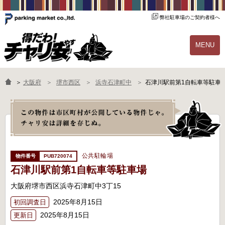
弊社駐車場のご契約者様へ
MENU
物件一覧
ご契約の流れ
＞
大阪府
堺市西区
浜寺石津町中
石津川駅前第1自転車等駐車
よくあるご質問
駐輪場オーナー様へ
公共駐輪場
PUB720074
石津川駅前第1自転車等駐車場
大阪府堺市西区浜寺石津町中3丁15
2025年8月15日
初回調査日
2025年8月15日
更新日