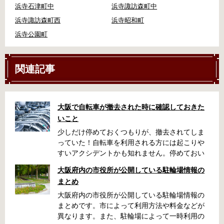
浜寺石津町中
浜寺諏訪森町中
浜寺諏訪森町西
浜寺昭和町
浜寺公園町
関連記事
大阪で自転車が撤去された時に確認しておきた
いこと
少しだけ停めておくつもりが、撤去されてしま
っていた！自転車を利用される方には起こりや
すいアクシデントかも知れません。停めておい
た場所によっては、どこに行ったかわからな
大阪府内の市役所が公開している駐輪場情報の
い、なんてことになってしまうかも知れませ
まとめ
ん。そんな時に役立つ情報をまとめました。事
前に確認しておきましょう。 守口市で撤去され
大阪府内の市役所が公開している駐輪場情報の
た場合 放置自転車大日保管所 住所 守口市大日
まとめです。市によって利用方法や料金などが
町4丁目281の3番地 電話 06-6902-2340（業務
異なります。また、駐輪場によって一時利用の