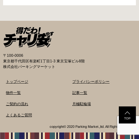
時間内のみ通話可能） 最寄駅 地下鉄谷町線大日
み可能な場合や定期利用のみ利用可能な場合な
駅 3号出口より 徒歩3分 大阪モノレール大日駅
どと仕様が異なりますので、利用前に情報をチ
出口北より 徒歩3分 返還の際に必要な書類 返
ェックしておくことをお勧めします。 守口市の
還料 2,500円 自転車の鍵 身分証明証 守口市HP
自転車駐輪場 利用方法 利用登録申請書の提出
はこちら 堺市で撤去された場合 三国ヶ丘自転車
利用登録申請書を窓口に提出ではなく、Web上
保管返還所 住所 堺区向陵東町1丁12-15 電話 三
での利用登録になります。 利用料金 登録手数料
国ヶ丘自転車保管返還所 最寄駅 南海高野線百舌
不要です。 定期利用料金 西三荘駅駐輪センター
鳥八幡駅東出口 徒歩5分 返還の際に必要な書
屋根あり 一般：2,100円／月 屋根あり 障害者：
類 返還料 1,500円 自転車の鍵 身分証明証 印鑑
1,000円／月 土居駅東自転車駐車場 屋根あり 一
〒100-0006
堺市HPはこちら 吹田市で撤去された場合 片山
般：2,000円／月 屋根あり 学生：1,800円／月
東京都千代田区有楽町1丁目1-3 東京宝塚ビル8階
保管所 住所 吹田市片山町1丁目22番 電話 06-
屋根あり 障害者：1,000円／月 各駐輪場で定期
株式会社パーキングマーケット
6872-6136 最寄駅 JR線吹田駅北口 徒歩5分 返
利用料金が異なります。詳細は各駐輪場または
還の際に必要な書類 返還料 3,000円 自転車の鍵
管理会社にお問い合わせください。 一時利用料
トップページ
プライバシーポリシー
身分証明証
金 1日1回につき150円で利用することができま
す。 守口市HPはこちら 堺市の自転車駐輪場 利
物件一覧
記事一覧
用方法 利用登録申請書の提出 申請手続きは各自
ご契約の流れ
月極駐輪場
転車駐輪場の管理事務所で行ってください。 利
用料金 登録手数料 不要です。 定期利用料金 立
よくあるご質問
体：地階・1階・2階 一般：2,090円／月 学生：
TOP
1,670円／月 減免：1,040円／月 立体：上記以
copyright© 2020 Parking Market.,ltd. All Rights Reserved.
外 一般：1,570円／月 学生：1,250円／月 減
免：780円／月 平面：屋根あり 一般：1,880円