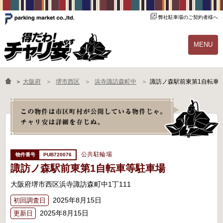
弊社駐車場のご契約者様へ
MENU
物件一覧
ご契約の流れ
＞
大阪府
堺市西区
浜寺諏訪森町中
諏訪ノ森駅前東第1自転車
よくあるご質問
駐輪場オーナー様へ
公共駐輪場
PUB720076
諏訪ノ森駅前東第1自転車等駐車場
大阪府堺市西区浜寺諏訪森町中1丁111
2025年8月15日
初回調査日
2025年8月15日
更新日