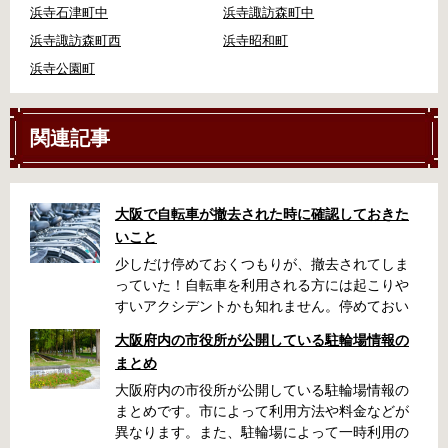
浜寺石津町中
浜寺諏訪森町中
浜寺諏訪森町西
浜寺昭和町
浜寺公園町
関連記事
大阪で自転車が撤去された時に確認しておきた
いこと
少しだけ停めておくつもりが、撤去されてしま
っていた！自転車を利用される方には起こりや
すいアクシデントかも知れません。停めておい
た場所によっては、どこに行ったかわからな
大阪府内の市役所が公開している駐輪場情報の
い、なんてことになってしまうかも知れませ
まとめ
ん。そんな時に役立つ情報をまとめました。事
前に確認しておきましょう。 守口市で撤去され
大阪府内の市役所が公開している駐輪場情報の
た場合 放置自転車大日保管所 住所 守口市大日
まとめです。市によって利用方法や料金などが
町4丁目281の3番地 電話 06-6902-2340（業務
異なります。また、駐輪場によって一時利用の