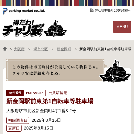
弊社駐車場のご契約者様へ
MENU
物件一覧
ご契約の流れ
＞
大阪府
堺市北区
新金岡町
新金岡駅前東第1自転車等駐車場
よくあるご質問
駐輪場オーナー様へ
公共駐輪場
PUB720087
新金岡駅前東第1自転車等駐車場
大阪府堺市北区新金岡町4丁1番3-2号
2025年8月15日
初回調査日
2025年8月15日
更新日