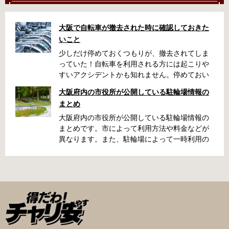
大阪で自転車が撤去された時に確認しておきた
いこと
少しだけ停めておくつもりが、撤去されてしま
っていた！自転車を利用される方には起こりや
すいアクシデントかも知れません。停めておい
た場所によっては、どこに行ったかわからな
大阪府内の市役所が公開している駐輪場情報の
い、なんてことになってしまうかも知れませ
まとめ
ん。そんな時に役立つ情報をまとめました。事
前に確認しておきましょう。 守口市で撤去され
大阪府内の市役所が公開している駐輪場情報の
た場合 放置自転車大日保管所 住所 守口市大日
まとめです。市によって利用方法や料金などが
町4丁目281の3番地 電話 06-6902-2340（業務
異なります。また、駐輪場によって一時利用の
時間内のみ通話可能） 最寄駅 地下鉄谷町線大日
み可能な場合や定期利用のみ利用可能な場合な
駅 3号出口より 徒歩3分 大阪モノレール大日駅
どと仕様が異なりますので、利用前に情報をチ
出口北より 徒歩3分 返還の際に必要な書類 返
ェックしておくことをお勧めします。 守口市の
還料 2,500円 自転車の鍵 身分証明証 守口市HP
自転車駐輪場 利用方法 利用登録申請書の提出
はこちら 堺市で撤去された場合 三国ヶ丘自転車
利用登録申請書を窓口に提出ではなく、Web上
保管返還所 住所 堺区向陵東町1丁12-15 電話 三
での利用登録になります。 利用料金 登録手数料
国ヶ丘自転車保管返還所 最寄駅 南海高野線百舌
不要です。 定期利用料金 西三荘駅駐輪センター
鳥八幡駅東出口 徒歩5分 返還の際に必要な書
屋根あり 一般：2,100円／月 屋根あり 障害者：