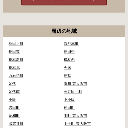
周辺の地域
稲田上町
鴻池本町
長田東
長田中
荒本新町
横枕西
荒本北
今米
西石切町
長堂
足代
荒川-東大阪市
足代南
高井田元町
小阪
下小阪
岩田町
神田町
昭和町
本町-東大阪市
出雲井町
山手町-東大阪市