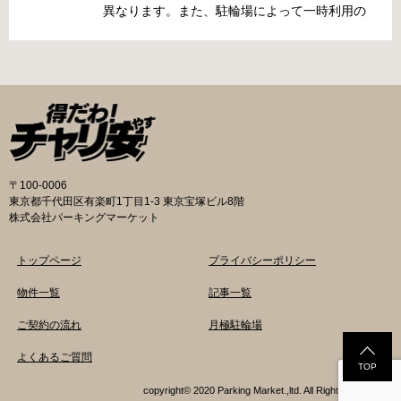
町4丁目281の3番地 電話 06-6902-2340（業務
異なります。また、駐輪場によって一時利用の
時間内のみ通話可能） 最寄駅 地下鉄谷町線大日
み可能な場合や定期利用のみ利用可能な場合な
駅 3号出口より 徒歩3分 大阪モノレール大日駅
どと仕様が異なりますので、利用前に情報をチ
出口北より 徒歩3分 返還の際に必要な書類 返
ェックしておくことをお勧めします。 守口市の
還料 2,500円 自転車の鍵 身分証明証 守口市HP
自転車駐輪場 利用方法 利用登録申請書の提出
はこちら 堺市で撤去された場合 三国ヶ丘自転車
利用登録申請書を窓口に提出ではなく、Web上
保管返還所 住所 堺区向陵東町1丁12-15 電話 三
での利用登録になります。 利用料金 登録手数料
国ヶ丘自転車保管返還所 最寄駅 南海高野線百舌
不要です。 定期利用料金 西三荘駅駐輪センター
鳥八幡駅東出口 徒歩5分 返還の際に必要な書
屋根あり 一般：2,100円／月 屋根あり 障害者：
類 返還料 1,500円 自転車の鍵 身分証明証 印鑑
1,000円／月 土居駅東自転車駐車場 屋根あり 一
〒100-0006
堺市HPはこちら 吹田市で撤去された場合 片山
般：2,000円／月 屋根あり 学生：1,800円／月
東京都千代田区有楽町1丁目1-3 東京宝塚ビル8階
保管所 住所 吹田市片山町1丁目22番 電話 06-
屋根あり 障害者：1,000円／月 各駐輪場で定期
株式会社パーキングマーケット
6872-6136 最寄駅 JR線吹田駅北口 徒歩5分 返
利用料金が異なります。詳細は各駐輪場または
還の際に必要な書類 返還料 3,000円 自転車の鍵
管理会社にお問い合わせください。 一時利用料
トップページ
プライバシーポリシー
身分証明証
金 1日1回につき150円で利用することができま
す。 守口市HPはこちら 堺市の自転車駐輪場 利
物件一覧
記事一覧
用方法 利用登録申請書の提出 申請手続きは各自
ご契約の流れ
月極駐輪場
転車駐輪場の管理事務所で行ってください。 利
用料金 登録手数料 不要です。 定期利用料金 立
よくあるご質問
体：地階・1階・2階 一般：2,090円／月 学生：
TOP
1,670円／月 減免：1,040円／月 立体：上記以
copyright© 2020 Parking Market.,ltd. All Rights Reserved.