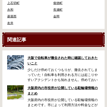
上石切町
俊徳町
永和
長瀬町
菱屋西
金岡
友井
関連記事
大阪で自転車が撤去された時に確認しておきた
いこと
少しだけ停めておくつもりが、撤去されてしま
っていた！自転車を利用される方には起こりや
すいアクシデントかも知れません。停めておい
た場所によっては、どこに行ったかわからな
大阪府内の市役所が公開している駐輪場情報の
い、なんてことになってしまうかも知れませ
まとめ
ん。そんな時に役立つ情報をまとめました。事
前に確認しておきましょう。 守口市で撤去され
大阪府内の市役所が公開している駐輪場情報の
た場合 放置自転車大日保管所 住所 守口市大日
まとめです。市によって利用方法や料金などが