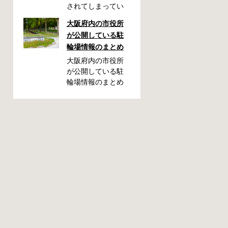
されてしまってい
た！自転車を利用
大阪府内の市役所
される方には起こ
が公開している駐
りやすいアクシデ
輪場情報のまとめ
ントかも知れませ
ん。停めておいた
大阪府内の市役所
場所によっては、
が公開している駐
どこに行ったかわ
輪場情報のまとめ
からない、なんて
です。市によって
ことになってしま
利用方法や料金な
うかも知れませ
どが異なります。
ん。そんな時に役
また、駐輪場によ
立つ情報をまとめ
って一時利用のみ
ました。事前に確
可能な場合や定期
認しておきましょ
利用のみ利用可能
う。 守口市で撤去
な場合などと仕様
された場合 放置自
が異なりますの
転車大日保管所 住
で、利用前に情報
所 守口市大日町4丁
をチェックしてお
目281の3番地 電話
くことをお勧めし
06-6902-2340（業
ます。 守口市の自