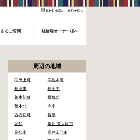
弊社駐車場のご契約者様へ
くあるご質問
駐輪場オーナー様へ
周辺の地域
稲田上町
鴻池本町
長田東
長田中
荒本新町
横枕西
荒本北
今米
西石切町
長堂
足代
荒川-東大阪市
足代南
高井田元町