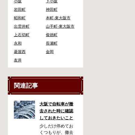
小阪
下小阪
岩田町
神田町
昭和町
本町-東大阪市
出雲井町
山手町-東大阪市
上石切町
俊徳町
永和
長瀬町
菱屋西
金岡
友井
関連記事
大阪で自転車が撤
去された時に確認
しておきたいこと
少しだけ停めてお
くつもりが、撤去