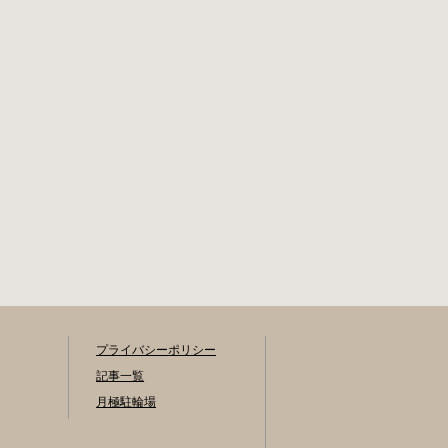
が異なります。詳
身分証明証 印鑑
細は各駐輪場また
堺市HPはこちら 吹
は管理会社にお問
田市で撤去された
い合わせくださ
場合 片山保管所 住
い。 一時利用料金
所 吹田市片山町1丁
1日1回につき150円
目22番 電話 06-
で利用することが
6872-6136 最寄駅
できます。 守口市
JR線吹田駅北口 徒
HPはこちら 堺市の
歩5分 返還の際に
自転車駐輪場 利用
必要な書類 返還料
方法 利用登録申請
3,000円 自転車の鍵
書の提出 申請手続
身分証明証
きは各自転車駐輪
場の管理事務所で
行ってください。
利用料金 登録手数
料 不要です。 定期
プライバシーポリシー
利用料金 立体：地
記事一覧
階・1階・2階 一
般：2,090円／月 学
月極駐輪場
生：1,670円／月 減
免：1,040円／月 立