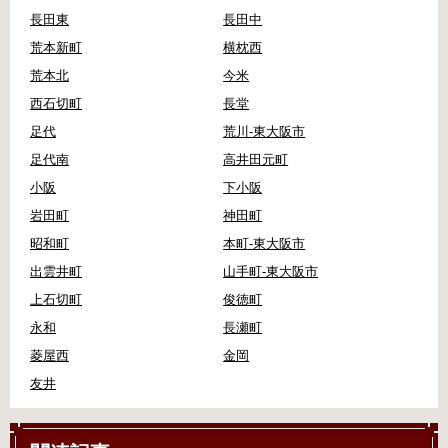
長田東
長田中
荒本新町
横枕西
荒本北
今米
西石切町
長堂
足代
荒川-東大阪市
足代南
高井田元町
小阪
下小阪
岩田町
神田町
昭和町
本町-東大阪市
出雲井町
山手町-東大阪市
上石切町
俊徳町
永和
長瀬町
菱屋西
金岡
友井