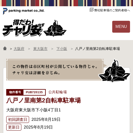
弊社駐車場のご契約者様へ
MENU
物件一覧
ご契約の流れ
＞
大阪府
東大阪市
下小阪
八戸ノ里南第2自転車駐車場
よくあるご質問
駐輪場オーナー様へ
公共駐輪場
PUB720135
八戸ノ里南第2自転車駐車場
大阪府東大阪市下小阪4丁目1
2025年8月19日
初回調査日
2025年8月19日
更新日