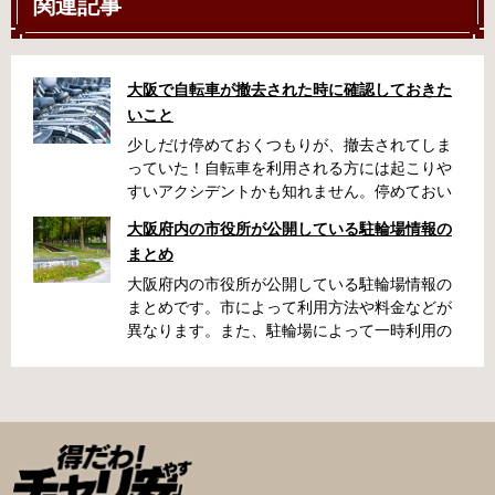
関連記事
大阪で自転車が撤去された時に確認しておきた
いこと
少しだけ停めておくつもりが、撤去されてしま
っていた！自転車を利用される方には起こりや
すいアクシデントかも知れません。停めておい
た場所によっては、どこに行ったかわからな
大阪府内の市役所が公開している駐輪場情報の
い、なんてことになってしまうかも知れませ
まとめ
ん。そんな時に役立つ情報をまとめました。事
前に確認しておきましょう。 守口市で撤去され
大阪府内の市役所が公開している駐輪場情報の
た場合 放置自転車大日保管所 住所 守口市大日
まとめです。市によって利用方法や料金などが
町4丁目281の3番地 電話 06-6902-2340（業務
異なります。また、駐輪場によって一時利用の
時間内のみ通話可能） 最寄駅 地下鉄谷町線大日
み可能な場合や定期利用のみ利用可能な場合な
駅 3号出口より 徒歩3分 大阪モノレール大日駅
どと仕様が異なりますので、利用前に情報をチ
出口北より 徒歩3分 返還の際に必要な書類 返
ェックしておくことをお勧めします。 守口市の
還料 2,500円 自転車の鍵 身分証明証 守口市HP
自転車駐輪場 利用方法 利用登録申請書の提出
はこちら 堺市で撤去された場合 三国ヶ丘自転車
利用登録申請書を窓口に提出ではなく、Web上
保管返還所 住所 堺区向陵東町1丁12-15 電話 三
での利用登録になります。 利用料金 登録手数料
国ヶ丘自転車保管返還所 最寄駅 南海高野線百舌
不要です。 定期利用料金 西三荘駅駐輪センター