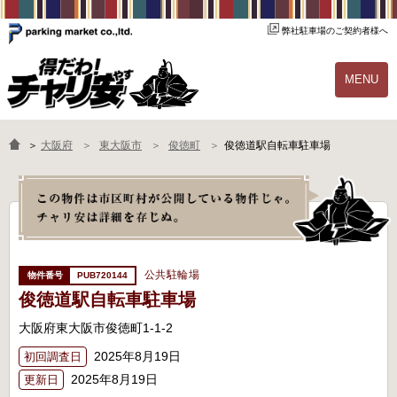
弊社駐車場のご契約者様へ
MENU
物件一覧
ご契約の流れ
＞
大阪府
東大阪市
俊徳町
俊徳道駅自転車駐車場
よくあるご質問
駐輪場オーナー様へ
公共駐輪場
PUB720144
俊徳道駅自転車駐車場
大阪府東大阪市俊徳町1-1-2
2025年8月19日
初回調査日
2025年8月19日
更新日