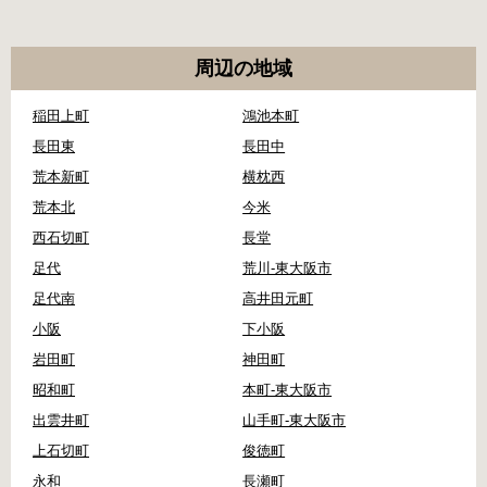
周辺の地域
稲田上町
鴻池本町
長田東
長田中
荒本新町
横枕西
荒本北
今米
西石切町
長堂
足代
荒川-東大阪市
足代南
高井田元町
小阪
下小阪
岩田町
神田町
昭和町
本町-東大阪市
出雲井町
山手町-東大阪市
上石切町
俊徳町
永和
長瀬町