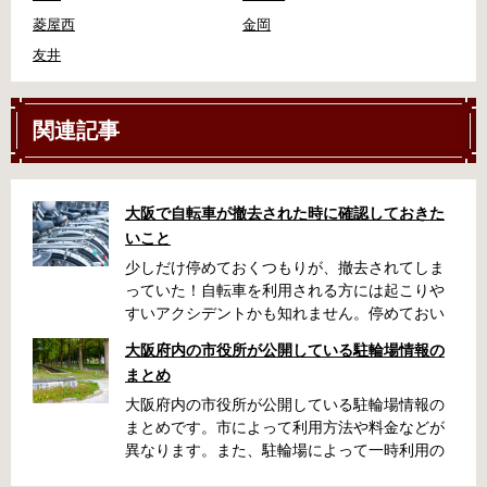
菱屋西
金岡
友井
関連記事
大阪で自転車が撤去された時に確認しておきた
いこと
少しだけ停めておくつもりが、撤去されてしま
っていた！自転車を利用される方には起こりや
すいアクシデントかも知れません。停めておい
た場所によっては、どこに行ったかわからな
大阪府内の市役所が公開している駐輪場情報の
い、なんてことになってしまうかも知れませ
まとめ
ん。そんな時に役立つ情報をまとめました。事
前に確認しておきましょう。 守口市で撤去され
大阪府内の市役所が公開している駐輪場情報の
た場合 放置自転車大日保管所 住所 守口市大日
まとめです。市によって利用方法や料金などが
町4丁目281の3番地 電話 06-6902-2340（業務
異なります。また、駐輪場によって一時利用の
時間内のみ通話可能） 最寄駅 地下鉄谷町線大日
み可能な場合や定期利用のみ利用可能な場合な