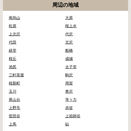
周辺の地域
南烏山
大原
松原
桜上水
上北沢
代沢
代田
北沢
経堂
船橋
桜丘
成城
池尻
太子堂
三軒茶屋
駒沢
桜新町
用賀
玉川
奥沢
尾山台
等々力
上野毛
赤堤
世田谷
上祖師谷
上馬
砧