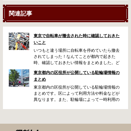
関連記事
東京で自転車が撤去された時に確認しておきた
いこと
いつもと違う場所に自転車を停めていたら撤去
されてしまった！なんてことが都内で起きた
時、確認しておきたい情報をまとめました。ど
うやって行けばいいの？持ち物は？料金はどれ
東京都内の区役所が公開している駐輪場情報の
くらい？なんて疑問が浮かぶかと思います。事
まとめ
前に確認していざという時対処しましょう。 千
代田区 / 新宿区 / 品川区 / 港区 / 中央区 / 大田区
東京都内の区役所が公開している駐輪場情報の
/ 北区 / 墨田区 / 渋谷区 / 葛飾区 千代田区で撤去
まとめです。区によって利用方法や料金などが
された場合 猿楽町保管場所 住所 千代田区神田
異なります。また、駐輪場によって一時利用の
猿楽町一丁目6番9号 電話 03-3219-5303（業務
み可能の場合や定期利用のみ利用可能の場合な
時間内のみ通話可能） 最寄駅 JR御茶ノ水駅か
どと仕様が異なりますので、利用前に情報をチ
ら徒歩10分（御茶ノ水交番に、猿楽町保管場所
ェックしておくことをお勧めします。 千代田区
の地図が置いてあります） 東京メトロ半蔵門
の自転車駐輪場 利用方法 利用登録申請書の提出
線、都営新宿・三田線神保町駅から徒歩7分 大
申請期間内に利用登録申請書（PDF：