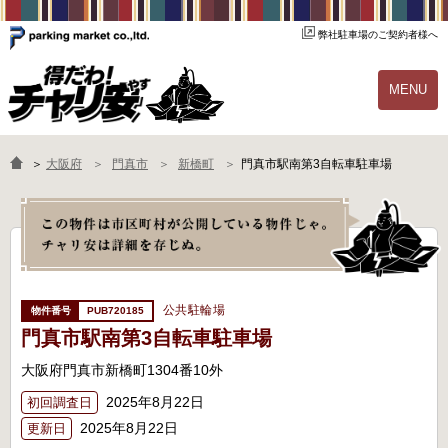
弊社駐車場のご契約者様へ
MENU
物件一覧
ご契約の流れ
＞
大阪府
門真市
新橋町
門真市駅南第3自転車駐車場
よくあるご質問
駐輪場オーナー様へ
公共駐輪場
PUB720185
門真市駅南第3自転車駐車場
大阪府門真市新橋町1304番10外
2025年8月22日
初回調査日
2025年8月22日
更新日