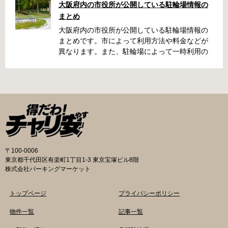
大阪府内の市役所が公開している駐輪場情報の
い、なんてことになってしまうかも知れませ
まとめ
ん。そんな時に役立つ情報をまとめました。事
前に確認しておきましょう。 守口市で撤去され
大阪府内の市役所が公開している駐輪場情報の
た場合 放置自転車大日保管所 住所 守口市大日
まとめです。市によって利用方法や料金などが
町4丁目281の3番地 電話 06-6902-2340（業務
異なります。また、駐輪場によって一時利用の
時間内のみ通話可能） 最寄駅 地下鉄谷町線大日
み可能な場合や定期利用のみ利用可能な場合な
駅 3号出口より 徒歩3分 大阪モノレール大日駅
どと仕様が異なりますので、利用前に情報をチ
出口北より 徒歩3分 返還の際に必要な書類 返
ェックしておくことをお勧めします。 守口市の
還料 2,500円 自転車の鍵 身分証明証 守口市HP
自転車駐輪場 利用方法 利用登録申請書の提出
はこちら 堺市で撤去された場合 三国ヶ丘自転車
利用登録申請書を窓口に提出ではなく、Web上
保管返還所 住所 堺区向陵東町1丁12-15 電話 三
での利用登録になります。 利用料金 登録手数料
国ヶ丘自転車保管返還所 最寄駅 南海高野線百舌
不要です。 定期利用料金 西三荘駅駐輪センター
鳥八幡駅東出口 徒歩5分 返還の際に必要な書
屋根あり 一般：2,100円／月 屋根あり 障害者：
類 返還料 1,500円 自転車の鍵 身分証明証 印鑑
1,000円／月 土居駅東自転車駐車場 屋根あり 一
〒100-0006
堺市HPはこちら 吹田市で撤去された場合 片山
般：2,000円／月 屋根あり 学生：1,800円／月
東京都千代田区有楽町1丁目1-3 東京宝塚ビル8階
保管所 住所 吹田市片山町1丁目22番 電話 06-
屋根あり 障害者：1,000円／月 各駐輪場で定期
株式会社パーキングマーケット
6872-6136 最寄駅 JR線吹田駅北口 徒歩5分 返
利用料金が異なります。詳細は各駐輪場または
還の際に必要な書類 返還料 3,000円 自転車の鍵
管理会社にお問い合わせください。 一時利用料
トップページ
プライバシーポリシー
身分証明証
金 1日1回につき150円で利用することができま
す。 守口市HPはこちら 堺市の自転車駐輪場 利
物件一覧
記事一覧
用方法 利用登録申請書の提出 申請手続きは各自