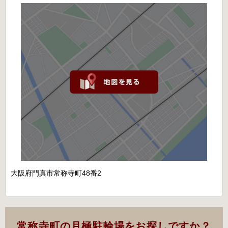
大阪府門真市常称寺町48番2
常称寺町の月極駐輪場をお探しですか？