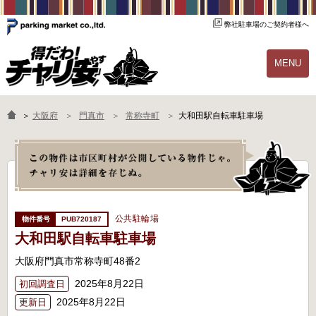
弊社駐車場のご契約者様へ
MENU
物件一覧
ご契約の流れ
＞
大阪府
門真市
常称寺町
大和田駅自転車駐車場
よくあるご質問
駐輪場オーナー様へ
公共駐輪場
PUB720187
大和田駅自転車駐車場
大阪府門真市常称寺町48番2
2025年8月22日
初回調査日
2025年8月22日
更新日