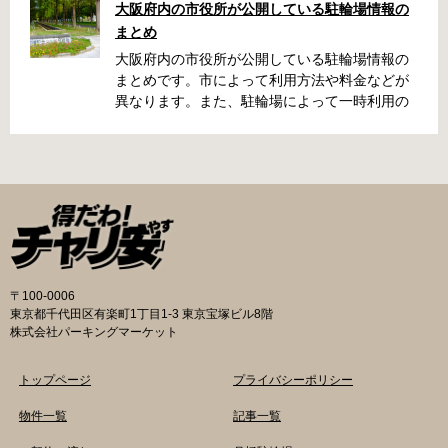
大阪府内の市役所が公開している駐輪場情報の
い、なんてことになってしまうかも知れませ
まとめ
ん。そんな時に役立つ情報をまとめました。事
前に確認しておきましょう。 守口市で撤去され
大阪府内の市役所が公開している駐輪場情報の
た場合 放置自転車大日保管所 住所 守口市大日
まとめです。市によって利用方法や料金などが
町4丁目281の3番地 電話 06-6902-2340（業務
異なります。また、駐輪場によって一時利用の
時間内のみ通話可能） 最寄駅 地下鉄谷町線大日
み可能な場合や定期利用のみ利用可能な場合な
駅 3号出口より 徒歩3分 大阪モノレール大日駅
どと仕様が異なりますので、利用前に情報をチ
出口北より 徒歩3分 返還の際に必要な書類 返
ェックしておくことをお勧めします。 守口市の
還料 2,500円 自転車の鍵 身分証明証 守口市HP
自転車駐輪場 利用方法 利用登録申請書の提出
はこちら 堺市で撤去された場合 三国ヶ丘自転車
利用登録申請書を窓口に提出ではなく、Web上
保管返還所 住所 堺区向陵東町1丁12-15 電話 三
での利用登録になります。 利用料金 登録手数料
国ヶ丘自転車保管返還所 最寄駅 南海高野線百舌
不要です。 定期利用料金 西三荘駅駐輪センター
鳥八幡駅東出口 徒歩5分 返還の際に必要な書
屋根あり 一般：2,100円／月 屋根あり 障害者：
類 返還料 1,500円 自転車の鍵 身分証明証 印鑑
1,000円／月 土居駅東自転車駐車場 屋根あり 一
〒100-0006
堺市HPはこちら 吹田市で撤去された場合 片山
般：2,000円／月 屋根あり 学生：1,800円／月
東京都千代田区有楽町1丁目1-3 東京宝塚ビル8階
保管所 住所 吹田市片山町1丁目22番 電話 06-
屋根あり 障害者：1,000円／月 各駐輪場で定期
株式会社パーキングマーケット
6872-6136 最寄駅 JR線吹田駅北口 徒歩5分 返
利用料金が異なります。詳細は各駐輪場または
還の際に必要な書類 返還料 3,000円 自転車の鍵
管理会社にお問い合わせください。 一時利用料
トップページ
プライバシーポリシー
身分証明証
金 1日1回につき150円で利用することができま
す。 守口市HPはこちら 堺市の自転車駐輪場 利
物件一覧
記事一覧
用方法 利用登録申請書の提出 申請手続きは各自