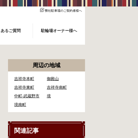
弊社駐車場のご契約者様へ
くあるご質問
駐輪場オーナー様へ
周辺の地域
吉祥寺本町
御殿山
吉祥寺東町
吉祥寺南町
中町-武蔵野市
境
境南町
関連記事