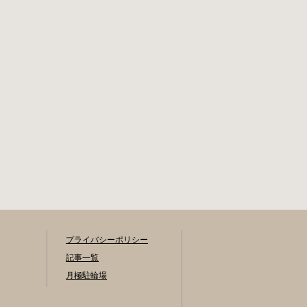
5273-3896 最寄駅
ください。 一時利
東京メトロ丸ノ内
用料金 2時間まで：
線新宿三丁目駅か
0円 10時間まで：
ら徒歩3分 東京メト
100円 10時間を超
ロ丸ノ内線新宿御
えて5時間ごと：
苑前駅から徒歩6分
100円 千代田区HP
JR新宿駅から徒歩8
はこちら 新宿区の
分 西新宿自転車保
自転車駐輪場 利用
管場所 住所
方法 利用登録申請
書の提出 利用申請
書（申請窓口で配
布。新宿区 ホーム
ページからも取り
出せます）を各申
請窓口、交通対策
課自転車対策係
（本庁舎7階）・特
プライバシーポリシー
別出張所に直接お
記事一覧
持ちください。交
月極駐輪場
通対策課では郵送
申請（2月8日 消印