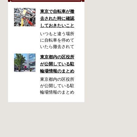
東京で自転車が撤
去された時に確認
しておきたいこと
いつもと違う場所
に自転車を停めて
いたら撤去されて
しまった！なんて
東京都内の区役所
ことが都内で起き
が公開している駐
た時、確認してお
輪場情報のまとめ
きたい情報をまと
めました。どうや
東京都内の区役所
って行けばいい
が公開している駐
の？持ち物は？料
輪場情報のまとめ
金はどれくらい？
です。区によって
なんて疑問が浮か
利用方法や料金な
ぶかと思います。
どが異なります。
事前に確認してい
また、駐輪場によ
ざという時対処し
って一時利用のみ
ましょう。 千代田
可能の場合や定期
区 / 新宿区 / 品川区