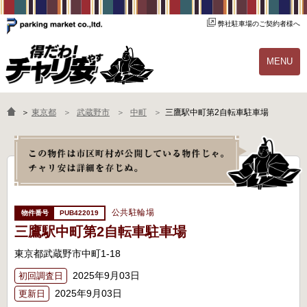
弊社駐車場のご契約者様へ
MENU
物件一覧
ご契約の流れ
＞
東京都
武蔵野市
中町
三鷹駅中町第2自転車駐車場
よくあるご質問
駐輪場オーナー様へ
公共駐輪場
PUB422019
三鷹駅中町第2自転車駐車場
東京都武蔵野市中町1-18
2025年9月03日
初回調査日
2025年9月03日
更新日