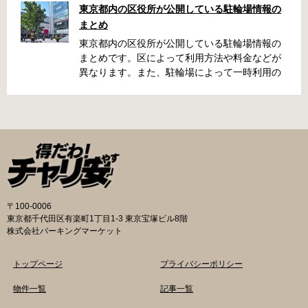
東京都内の区役所が公開している駐輪場情報の
くらい？なんて疑問が浮かぶかと思います。事
まとめ
前に確認していざという時対処しましょう。 千
代田区 / 新宿区 / 品川区 / 港区 / 中央区 / 大田区
東京都内の区役所が公開している駐輪場情報の
/ 北区 / 墨田区 / 渋谷区 / 葛飾区 千代田区で撤去
まとめです。区によって利用方法や料金などが
された場合 猿楽町保管場所 住所 千代田区神田
異なります。また、駐輪場によって一時利用の
猿楽町一丁目6番9号 電話 03-3219-5303（業務
み可能の場合や定期利用のみ利用可能の場合な
時間内のみ通話可能） 最寄駅 JR御茶ノ水駅か
どと仕様が異なりますので、利用前に情報をチ
ら徒歩10分（御茶ノ水交番に、猿楽町保管場所
ェックしておくことをお勧めします。 千代田区
の地図が置いてあります） 東京メトロ半蔵門
の自転車駐輪場 利用方法 利用登録申請書の提出
線、都営新宿・三田線神保町駅から徒歩7分 大
申請期間内に利用登録申請書（PDF：
手町高架下自転車保管場所 住所 千代田区大手町
1,396KB） と必要書類を環境まちづくり総務課
二丁目4番 電話 050-2018-6466（千代田区自転
あてに郵送（申請期間消印有効）または、期間
車対策コールセンター） 最寄駅 東京メトロ半蔵
内に環境まちづくり総務課（区役所5階5B窓
門線、丸の内線大手町駅A5出口 東京メトロ東西
口）、各出張所の受付時間中に直接お持ちくだ
〒100-0006
線大手町駅B3出口 返還の際に必要な書類 返還
さい（郵送先・各出張所の受付時間）。電話・
東京都千代田区有楽町1丁目1-3 東京宝塚ビル8階
料 2,000円 自転車の鍵 身分証明証 千代田区HP
ファクス・メールでは申請できません。 利用料
株式会社パーキングマーケット
はこちら 新宿区で撤去された場合 内藤町自転車
金 登録手数料 区民3,000円 区外居住者6,000円
保管場所 住所 新宿区内藤町11番地 ※都立新
生活保護受給者免除（詳しくはお問い合わせく
トップページ
プライバシーポリシー
宿高校東隣（内藤町11番地4号） 電話 03-5273-
ださい） ただし、自転車利用者で高校生以下は
3896 最寄駅 東京メトロ丸ノ内線新宿三丁目駅
3,000円（区内、区外在住を問わず） 定期利用
物件一覧
記事一覧
から徒歩3分 東京メトロ丸ノ内線新宿御苑前駅
料金 各駐輪場で定期利用料金が異なります。詳