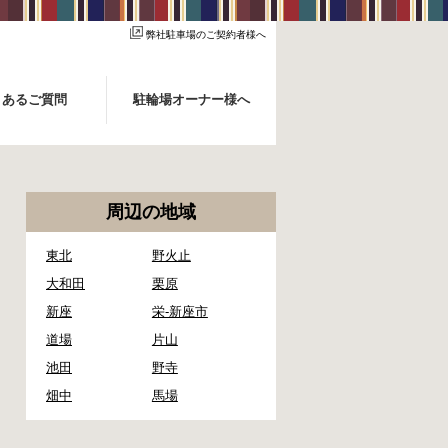
弊社駐車場のご契約者様へ
くあるご質問
駐輪場オーナー様へ
周辺の地域
東北
野火止
大和田
栗原
新座
栄-新座市
道場
片山
池田
野寺
畑中
馬場