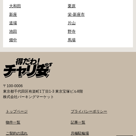
大和田
栗原
新座
栄-新座市
道場
片山
池田
野寺
畑中
馬場
〒100-0006
東京都千代田区有楽町1丁目1-3 東京宝塚ビル8階
株式会社パーキングマーケット
トップページ
プライバシーポリシー
物件一覧
記事一覧
ご契約の流れ
月極駐輪場