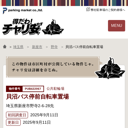
弊社駐車場のご契約者様へ
MENU
物件一覧
ご契約の流れ
＞
埼玉県
新座市
野寺
貝沼バス停前自転車置場
よくあるご質問
駐輪場オーナー様へ
公共駐輪場
PUB422067
貝沼バス停前自転車置場
埼玉県新座市野寺2-6-28先
2025年9月11日
初回調査日
2025年9月11日
更新日