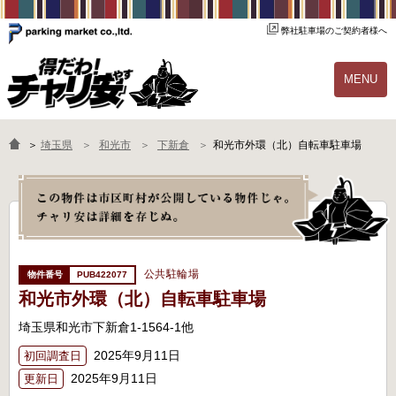
弊社駐車場のご契約者様へ
MENU
物件一覧
ご契約の流れ
＞
埼玉県
和光市
下新倉
和光市外環（北）自転車駐車場
よくあるご質問
駐輪場オーナー様へ
公共駐輪場
PUB422077
和光市外環（北）自転車駐車場
埼玉県和光市下新倉1-1564-1他
2025年9月11日
初回調査日
2025年9月11日
更新日