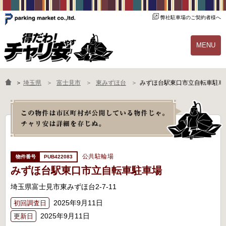
弊社駐車場のご契約者様へ
MENU
物件一覧
ご契約の流れ
＞
埼玉県
富士見市
東みずほ台
みずほ台駅東口市立自転車駐車
よくあるご質問
駐輪場オーナー様へ
公共駐輪場
PUB422083
みずほ台駅東口市立自転車駐車場
埼玉県富士見市東みずほ台2-7-11
2025年9月11日
初回調査日
2025年9月11日
更新日