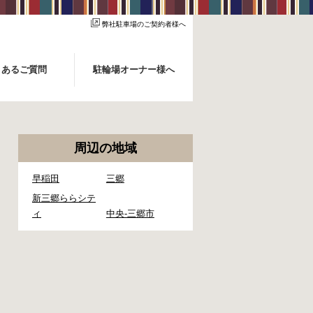
弊社駐車場のご契約者様へ
くあるご質問
駐輪場オーナー様へ
周辺の地域
早稲田
三郷
新三郷ららシテ
ィ
中央-三郷市