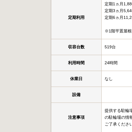
定期1ヵ月1,8
定期3ヵ月5,6
定期利用
定期6ヵ月11,2
※1階平置屋根
収容台数
519台
利用時間
24時間
休業日
なし
設備
提供する駐輪
注意事項
の駐輪場の情
ご了承くださ