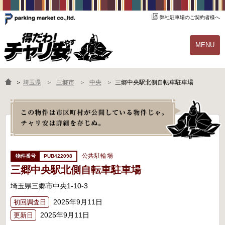
弊社駐車場のご契約者様へ
MENU
物件一覧
ご契約の流れ
＞
埼玉県
三郷市
中央
三郷中央駅北側自転車駐車場
よくあるご質問
駐輪場オーナー様へ
公共駐輪場
PUB422098
三郷中央駅北側自転車駐車場
埼玉県三郷市中央1-10-3
2025年9月11日
初回調査日
2025年9月11日
更新日