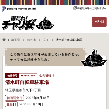
弊社駐車場のご契約者様へ
MENU
物件一覧
ご契約の流れ
＞
埼玉県
熊谷市
久下
清水町自転車駐車場
よくあるご質問
駐輪場オーナー様へ
公共駐輪場
PUB422115
清水町自転車駐車場
埼玉県熊谷市久下2丁目
2025年9月18日
初回調査日
2025年9月18日
更新日