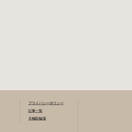
能） 最寄駅 JR御茶
書（PDF：
ノ水駅から徒歩10
1,396KB） と必要
分（御茶ノ水交番
書類を環境まちづ
に、猿楽町保管場
くり総務課あてに
所の地図が置いて
郵送（申請期間消
あります） 東京メ
印有効）または、
トロ半蔵門線、都
期間内に環境まち
営新宿・三田線神
づくり総務課（区
保町駅から徒歩7分
役所5階5B窓口）、
大手町高架下自転
各出張所の受付時
車保管場所 住所 千
間中に直接お持ち
代田区大手町二丁
ください（郵送
目4番 電話 050-
先・各出張所の受
2018-6466（千代田
付時間）。電話・
区自転車対策コー
ファクス・メール
ルセンター） 最寄
では申請できませ
駅 東京メトロ半蔵
ん。 利用料金 登録
プライバシーポリシー
門線、丸の内線大
手数料 区民3,000円
記事一覧
手町駅A5出口 東京
区外居住者6,000円
月極駐輪場
メトロ東西線大手
生活保護受給者免
町駅B3出口 返還の
除（詳しくはお問