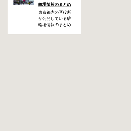
輪場情報のまとめ
きたい情報をまと
めました。どうや
東京都内の区役所
って行けばいい
が公開している駐
の？持ち物は？料
輪場情報のまとめ
金はどれくらい？
です。区によって
なんて疑問が浮か
利用方法や料金な
ぶかと思います。
どが異なります。
事前に確認してい
また、駐輪場によ
ざという時対処し
って一時利用のみ
ましょう。 千代田
可能の場合や定期
区 / 新宿区 / 品川区
利用のみ利用可能
/ 港区 / 中央区 / 大
の場合などと仕様
田区 / 北区 / 墨田区
が異なりますの
/ 渋谷区 / 葛飾区 千
で、利用前に情報
代田区で撤去され
をチェックしてお
た場合 猿楽町保管
くことをお勧めし
場所 住所 千代田区
ます。 千代田区の
神田猿楽町一丁目6
自転車駐輪場 利用
番9号 電話 03-
方法 利用登録申請
3219-5303（業務時
書の提出 申請期間
間内のみ通話可
内に利用登録申請