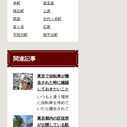
本町
道玄坂
桜丘町
上原
西原
元代々木町
富ヶ谷
広尾
宇田川町
南平台町
関連記事
東京で自転車が撤
去された時に確認
しておきたいこと
いつもと違う場所
に自転車を停めて
いたら撤去されて
しまった！なんて
東京都内の区役所
ことが都内で起き
が公開している駐
た時、確認してお