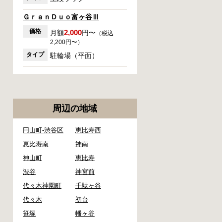
ＧｒａｎＤｕｏ富ヶ谷Ⅲ
価格
2,000
月額
円〜
（税込
2,200円〜）
タイプ
駐輪場（平面）
周辺の地域
円山町-渋谷区
恵比寿西
恵比寿南
神南
神山町
恵比寿
渋谷
神宮前
代々木神園町
千駄ヶ谷
代々木
初台
笹塚
幡ヶ谷