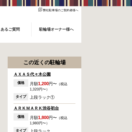
弊社駐車場のご契約者様へ
くあるご質問
駐輪場オーナー様へ
この近くの駐輪場
ＡＸＡＳ代々木公園
価格
1,200
月額
円〜
（税込
1,320円〜）
タイプ
上段ラック①
ＡＲＫＭＡＲＫ渋谷初台
価格
1,800
月額
円〜
（税込
1,980円〜）
タイプ
上段ラック