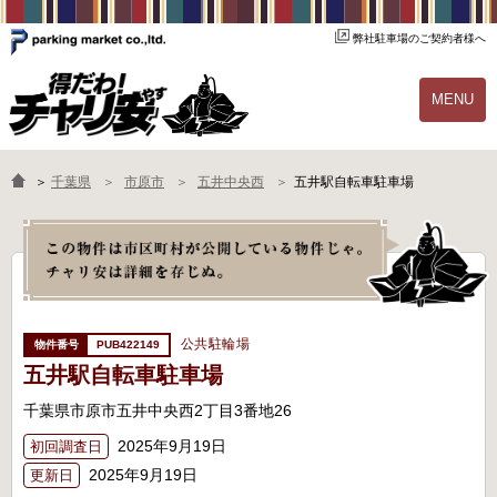
弊社駐車場のご契約者様へ
MENU
物件一覧
ご契約の流れ
＞
千葉県
市原市
五井中央西
五井駅自転車駐車場
よくあるご質問
駐輪場オーナー様へ
公共駐輪場
PUB422149
五井駅自転車駐車場
千葉県市原市五井中央西2丁目3番地26
2025年9月19日
初回調査日
2025年9月19日
更新日