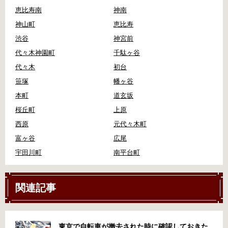
恵比寿南
神南
神山町
恵比寿
渋谷
神宮前
代々木神園町
千駄ヶ谷
代々木
初台
笹塚
幡ヶ谷
本町
道玄坂
桜丘町
上原
西原
元代々木町
富ヶ谷
広尾
宇田川町
南平台町
関連記事
東京で自転車が撤去された時に確認しておきた