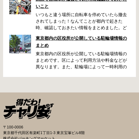
いこと
いつもと違う場所に自転車を停めていたら撤去
されてしまった！なんてことが都内で起きた
時、確認しておきたい情報をまとめました。ど
うやって行けばいいの？持ち物は？料金はどれ
東京都内の区役所が公開している駐輪場情報の
くらい？なんて疑問が浮かぶかと思います。事
まとめ
前に確認していざという時対処しましょう。 千
代田区 / 新宿区 / 品川区 / 港区 / 中央区 / 大田区
東京都内の区役所が公開している駐輪場情報の
/ 北区 / 墨田区 / 渋谷区 / 葛飾区 千代田区で撤去
まとめです。区によって利用方法や料金などが
された場合 猿楽町保管場所 住所 千代田区神田
異なります。また、駐輪場によって一時利用の
猿楽町一丁目6番9号 電話 03-3219-5303（業務
み可能の場合や定期利用のみ利用可能の場合な
時間内のみ通話可能） 最寄駅 JR御茶ノ水駅か
どと仕様が異なりますので、利用前に情報をチ
ら徒歩10分（御茶ノ水交番に、猿楽町保管場所
ェックしておくことをお勧めします。 千代田区
の地図が置いてあります） 東京メトロ半蔵門
の自転車駐輪場 利用方法 利用登録申請書の提出
線、都営新宿・三田線神保町駅から徒歩7分 大
申請期間内に利用登録申請書（PDF：
手町高架下自転車保管場所 住所 千代田区大手町
1,396KB） と必要書類を環境まちづくり総務課
二丁目4番 電話 050-2018-6466（千代田区自転
あてに郵送（申請期間消印有効）または、期間
車対策コールセンター） 最寄駅 東京メトロ半蔵
内に環境まちづくり総務課（区役所5階5B窓
門線、丸の内線大手町駅A5出口 東京メトロ東西
口）、各出張所の受付時間中に直接お持ちくだ
〒100-0006
線大手町駅B3出口 返還の際に必要な書類 返還
さい（郵送先・各出張所の受付時間）。電話・
東京都千代田区有楽町1丁目1-3 東京宝塚ビル8階
料 2,000円 自転車の鍵 身分証明証 千代田区HP
ファクス・メールでは申請できません。 利用料
株式会社パーキングマーケット