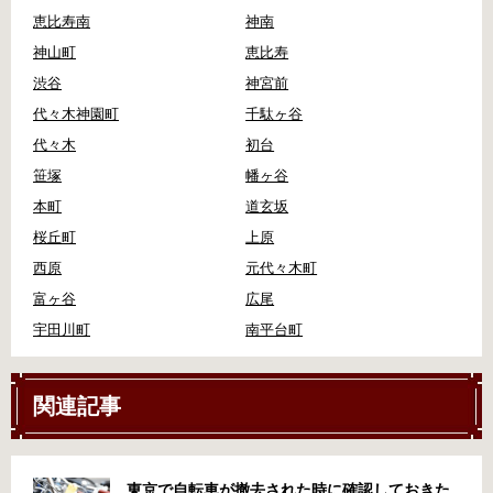
恵比寿南
神南
神山町
恵比寿
渋谷
神宮前
代々木神園町
千駄ヶ谷
代々木
初台
笹塚
幡ヶ谷
本町
道玄坂
桜丘町
上原
西原
元代々木町
富ヶ谷
広尾
宇田川町
南平台町
関連記事
東京で自転車が撤去された時に確認しておきた