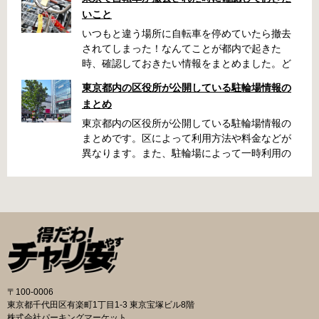
いこと
いつもと違う場所に自転車を停めていたら撤去
されてしまった！なんてことが都内で起きた
時、確認しておきたい情報をまとめました。ど
うやって行けばいいの？持ち物は？料金はどれ
東京都内の区役所が公開している駐輪場情報の
くらい？なんて疑問が浮かぶかと思います。事
まとめ
前に確認していざという時対処しましょう。 千
代田区 / 新宿区 / 品川区 / 港区 / 中央区 / 大田区
東京都内の区役所が公開している駐輪場情報の
/ 北区 / 墨田区 / 渋谷区 / 葛飾区 千代田区で撤去
まとめです。区によって利用方法や料金などが
された場合 猿楽町保管場所 住所 千代田区神田
異なります。また、駐輪場によって一時利用の
猿楽町一丁目6番9号 電話 03-3219-5303（業務
み可能の場合や定期利用のみ利用可能の場合な
時間内のみ通話可能） 最寄駅 JR御茶ノ水駅か
どと仕様が異なりますので、利用前に情報をチ
ら徒歩10分（御茶ノ水交番に、猿楽町保管場所
ェックしておくことをお勧めします。 千代田区
の地図が置いてあります） 東京メトロ半蔵門
の自転車駐輪場 利用方法 利用登録申請書の提出
線、都営新宿・三田線神保町駅から徒歩7分 大
申請期間内に利用登録申請書（PDF：
手町高架下自転車保管場所 住所 千代田区大手町
1,396KB） と必要書類を環境まちづくり総務課
二丁目4番 電話 050-2018-6466（千代田区自転
あてに郵送（申請期間消印有効）または、期間
車対策コールセンター） 最寄駅 東京メトロ半蔵
内に環境まちづくり総務課（区役所5階5B窓
門線、丸の内線大手町駅A5出口 東京メトロ東西
口）、各出張所の受付時間中に直接お持ちくだ
〒100-0006
線大手町駅B3出口 返還の際に必要な書類 返還
さい（郵送先・各出張所の受付時間）。電話・
東京都千代田区有楽町1丁目1-3 東京宝塚ビル8階
料 2,000円 自転車の鍵 身分証明証 千代田区HP
ファクス・メールでは申請できません。 利用料
株式会社パーキングマーケット