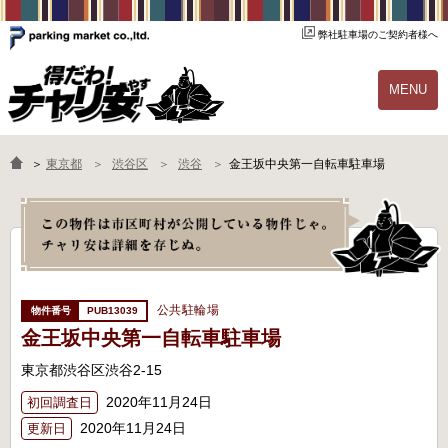
弊社駐車場のご契約者様へ
MENU
物件一覧
ご契約の流れ
＞
東京都
渋谷区
渋谷
金王坂中央第一自転車駐車場
よくあるご質問
駐輪場オーナー様へ
公共駐輪場
PUB13039
金王坂中央第一自転車駐車場
東京都渋谷区渋谷2-15
2020年11月24日
初回調査日
2020年11月24日
更新日