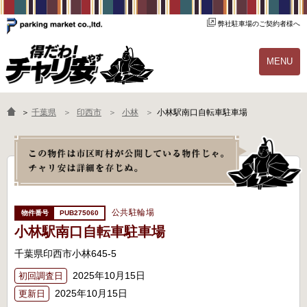
弊社駐車場のご契約者様へ
MENU
物件一覧
ご契約の流れ
＞
千葉県
印西市
小林
小林駅南口自転車駐車場
よくあるご質問
駐輪場オーナー様へ
公共駐輪場
PUB275060
小林駅南口自転車駐車場
千葉県印西市小林645-5
2025年10月15日
初回調査日
2025年10月15日
更新日