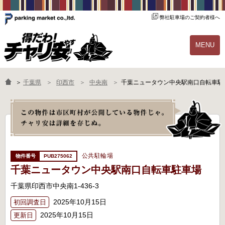
弊社駐車場のご契約者様へ
MENU
物件一覧
ご契約の流れ
＞
千葉県
印西市
中央南
千葉ニュータウン中央駅南口自転車駐
よくあるご質問
駐輪場オーナー様へ
公共駐輪場
PUB275062
千葉ニュータウン中央駅南口自転車駐車場
千葉県印西市中央南1-436-3
2025年10月15日
初回調査日
2025年10月15日
更新日