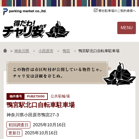
弊社駐車場のご契約者様へ
MENU
物件一覧
ご契約の流れ
＞
神奈川県
小田原市
鴨宮
鴨宮駅北口自転車駐車場
よくあるご質問
駐輪場オーナー様へ
公共駐輪場
PUB275090
鴨宮駅北口自転車駐車場
神奈川県小田原市鴨宮27-3
2025年10月16日
初回調査日
2025年10月16日
更新日