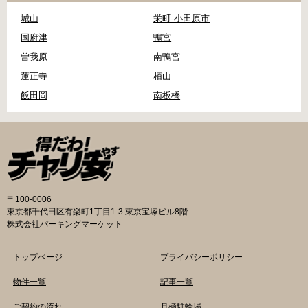
城山
栄町-小田原市
国府津
鴨宮
曽我原
南鴨宮
蓮正寺
栢山
飯田岡
南板橋
〒100-0006
東京都千代田区有楽町1丁目1-3 東京宝塚ビル8階
株式会社パーキングマーケット
トップページ
プライバシーポリシー
物件一覧
記事一覧
ご契約の流れ
月極駐輪場