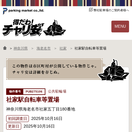
弊社駐車場のご契約者様へ
MENU
物件一覧
ご契約の流れ
＞
神奈川県
海老名市
社家
社家駅自転車等置場
よくあるご質問
駐輪場オーナー様へ
公共駐輪場
PUB275106
社家駅自転車等置場
神奈川県海老名市社家五丁目180番地
2025年10月16日
初回調査日
2025年10月16日
更新日