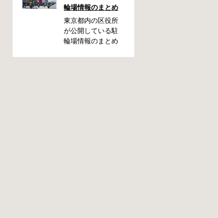
輪場情報のまとめ
きたい情報をまと
めました。どうや
東京都内の区役所
って行けばいい
が公開している駐
の？持ち物は？料
輪場情報のまとめ
金はどれくらい？
です。区によって
なんて疑問が浮か
利用方法や料金な
ぶかと思います。
どが異なります。
事前に確認してい
また、駐輪場によ
ざという時対処し
って一時利用のみ
ましょう。 千代田
可能の場合や定期
区 / 新宿区 / 品川区
利用のみ利用可能
/ 港区 / 中央区 / 大
の場合などと仕様
田区 / 北区 / 墨田区
が異なりますの
/ 渋谷区 / 葛飾区 千
で、利用前に情報
代田区で撤去され
をチェックしてお
た場合 猿楽町保管
くことをお勧めし
場所 住所 千代田区
ます。 千代田区の
神田猿楽町一丁目6
自転車駐輪場 利用
番9号 電話 03-
方法 利用登録申請
3219-5303（業務時
書の提出 申請期間
間内のみ通話可
内に利用登録申請