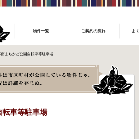
物件一覧
ご契約の流れ
よ
寿南まちかど公園自転車等駐車場
自転車等駐車場