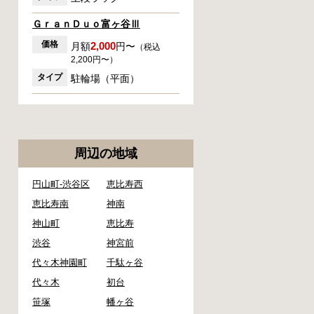
ＧｒａｎＤｕｏ富ヶ谷Ⅲ
価格
2,000
月額
円〜
（税込
2,200円〜）
タイプ
駐輪場（平面）
周辺の地域
円山町-渋谷区
恵比寿西
恵比寿南
神南
神山町
恵比寿
渋谷
神宮前
代々木神園町
千駄ヶ谷
代々木
初台
笹塚
幡ヶ谷