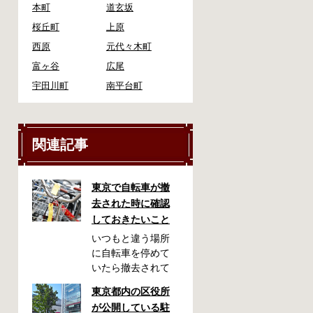
本町
道玄坂
桜丘町
上原
西原
元代々木町
富ヶ谷
広尾
宇田川町
南平台町
関連記事
東京で自転車が撤
去された時に確認
しておきたいこと
いつもと違う場所
に自転車を停めて
いたら撤去されて
しまった！なんて
東京都内の区役所
ことが都内で起き
が公開している駐
た時、確認してお