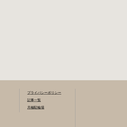
能） 最寄駅 JR御茶
書（PDF：
ノ水駅から徒歩10
1,396KB） と必要
分（御茶ノ水交番
書類を環境まちづ
に、猿楽町保管場
くり総務課あてに
所の地図が置いて
郵送（申請期間消
あります） 東京メ
印有効）または、
トロ半蔵門線、都
期間内に環境まち
営新宿・三田線神
づくり総務課（区
保町駅から徒歩7分
役所5階5B窓口）、
大手町高架下自転
各出張所の受付時
車保管場所 住所 千
間中に直接お持ち
代田区大手町二丁
ください（郵送
目4番 電話 050-
先・各出張所の受
2018-6466（千代田
付時間）。電話・
区自転車対策コー
ファクス・メール
ルセンター） 最寄
プライバシーポリシー
では申請できませ
駅 東京メトロ半蔵
ん。 利用料金 登録
記事一覧
門線、丸の内線大
手数料 区民3,000円
月極駐輪場
手町駅A5出口 東京
区外居住者6,000円
メトロ東西線大手
生活保護受給者免
町駅B3出口 返還の
除（詳しくはお問