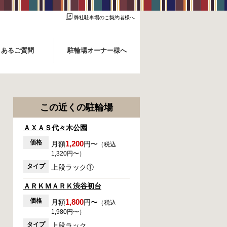
弊社駐車場のご契約者様へ
くあるご質問
駐輪場オーナー様へ
この近くの駐輪場
ＡＸＡＳ代々木公園
価格
1,200
月額
円〜
（税込
1,320円〜）
タイプ
上段ラック①
ＡＲＫＭＡＲＫ渋谷初台
価格
1,800
月額
円〜
（税込
1,980円〜）
タイプ
上段ラック