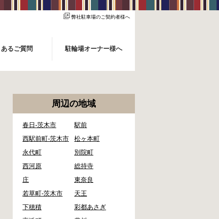
弊社駐車場のご契約者様へ
くあるご質問
駐輪場オーナー様へ
周辺の地域
春日-茨木市
駅前
西駅前町-茨木市
松ヶ本町
永代町
別院町
西河原
総持寺
庄
東奈良
若草町-茨木市
天王
下穂積
彩都あさぎ