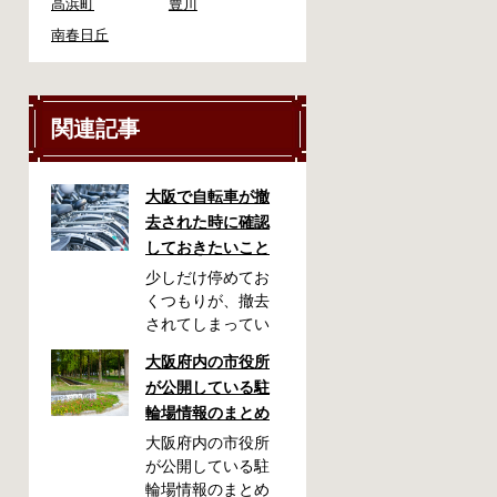
高浜町
豊川
南春日丘
関連記事
大阪で自転車が撤
去された時に確認
しておきたいこと
少しだけ停めてお
くつもりが、撤去
されてしまってい
た！自転車を利用
大阪府内の市役所
される方には起こ
が公開している駐
りやすいアクシデ
輪場情報のまとめ
ントかも知れませ
ん。停めておいた
大阪府内の市役所
場所によっては、
が公開している駐
どこに行ったかわ
輪場情報のまとめ