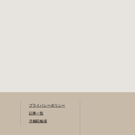
HPはこちら 堺市の
歩5分 返還の際に
自転車駐輪場 利用
必要な書類 返還料
方法 利用登録申請
3,000円 自転車の鍵
書の提出 申請手続
身分証明証
きは各自転車駐輪
場の管理事務所で
行ってください。
利用料金 登録手数
料 不要です。 定期
利用料金 立体：地
階・1階・2階 一
般：2,090円／月 学
生：1,670円／月 減
免：1,040円／月 立
体：上記以外 一
般：1,570円／月 学
生：1,250円／月 減
プライバシーポリシー
免：780円／月 平
記事一覧
面：屋根あり 一
般：1,880円／月 学
月極駐輪場
生：1,470円／月 減
免：940円／月 平