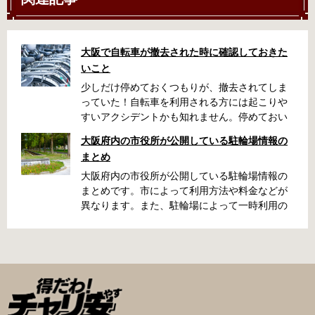
大阪で自転車が撤去された時に確認しておきた
いこと
少しだけ停めておくつもりが、撤去されてしま
っていた！自転車を利用される方には起こりや
すいアクシデントかも知れません。停めておい
た場所によっては、どこに行ったかわからな
大阪府内の市役所が公開している駐輪場情報の
い、なんてことになってしまうかも知れませ
まとめ
ん。そんな時に役立つ情報をまとめました。事
前に確認しておきましょう。 守口市で撤去され
大阪府内の市役所が公開している駐輪場情報の
た場合 放置自転車大日保管所 住所 守口市大日
まとめです。市によって利用方法や料金などが
町4丁目281の3番地 電話 06-6902-2340（業務
異なります。また、駐輪場によって一時利用の
時間内のみ通話可能） 最寄駅 地下鉄谷町線大日
み可能な場合や定期利用のみ利用可能な場合な
駅 3号出口より 徒歩3分 大阪モノレール大日駅
どと仕様が異なりますので、利用前に情報をチ
出口北より 徒歩3分 返還の際に必要な書類 返
ェックしておくことをお勧めします。 守口市の
還料 2,500円 自転車の鍵 身分証明証 守口市HP
自転車駐輪場 利用方法 利用登録申請書の提出
はこちら 堺市で撤去された場合 三国ヶ丘自転車
利用登録申請書を窓口に提出ではなく、Web上
保管返還所 住所 堺区向陵東町1丁12-15 電話 三
での利用登録になります。 利用料金 登録手数料
国ヶ丘自転車保管返還所 最寄駅 南海高野線百舌
不要です。 定期利用料金 西三荘駅駐輪センター