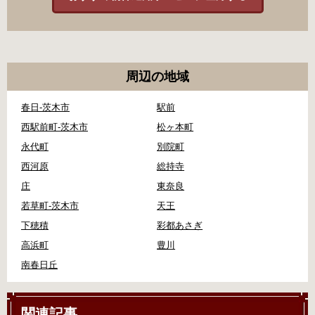
周辺の地域
春日-茨木市
駅前
西駅前町-茨木市
松ヶ本町
永代町
別院町
西河原
総持寺
庄
東奈良
若草町-茨木市
天王
下穂積
彩都あさぎ
高浜町
豊川
南春日丘
関連記事