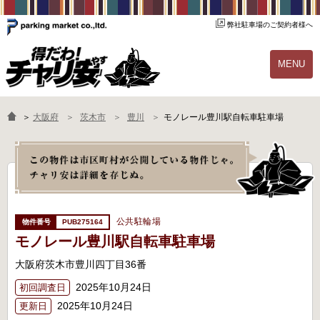
弊社駐車場のご契約者様へ
MENU
物件一覧
ご契約の流れ
＞
大阪府
茨木市
豊川
モノレール豊川駅自転車駐車場
よくあるご質問
駐輪場オーナー様へ
公共駐輪場
PUB275164
モノレール豊川駅自転車駐車場
大阪府茨木市豊川四丁目36番
2025年10月24日
初回調査日
2025年10月24日
更新日