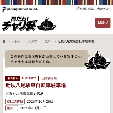
弊社駐車場のご契約者様へ
MENU
物件一覧
ご契約の流れ
＞
大阪府
八尾市
光町
近鉄八尾駅東自転車駐車場
よくあるご質問
駐輪場オーナー様へ
公共駐輪場
PUB275170
近鉄八尾駅東自転車駐車場
大阪府八尾市光町2-619
2025年10月25日
初回調査日
2025年10月25日
更新日