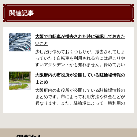
関連記事
大阪で自転車が撤去された時に確認しておきた
いこと
少しだけ停めておくつもりが、撤去されてしま
っていた！自転車を利用される方には起こりや
すいアクシデントかも知れません。停めておい
た場所によっては、どこに行ったかわからな
大阪府内の市役所が公開している駐輪場情報の
い、なんてことになってしまうかも知れませ
まとめ
ん。そんな時に役立つ情報をまとめました。事
前に確認しておきましょう。 守口市で撤去され
大阪府内の市役所が公開している駐輪場情報の
た場合 放置自転車大日保管所 住所 守口市大日
まとめです。市によって利用方法や料金などが
町4丁目281の3番地 電話 06-6902-2340（業務
異なります。また、駐輪場によって一時利用の
時間内のみ通話可能） 最寄駅 地下鉄谷町線大日
み可能な場合や定期利用のみ利用可能な場合な
駅 3号出口より 徒歩3分 大阪モノレール大日駅
どと仕様が異なりますので、利用前に情報をチ
出口北より 徒歩3分 返還の際に必要な書類 返
ェックしておくことをお勧めします。 守口市の
還料 2,500円 自転車の鍵 身分証明証 守口市HP
自転車駐輪場 利用方法 利用登録申請書の提出
はこちら 堺市で撤去された場合 三国ヶ丘自転車
利用登録申請書を窓口に提出ではなく、Web上