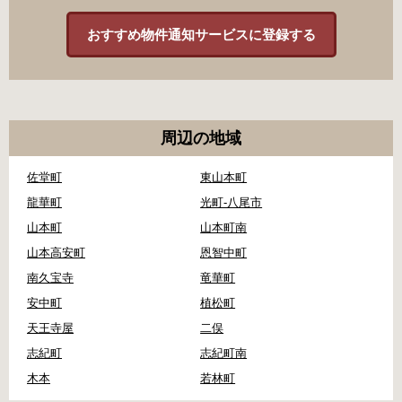
おすすめ物件通知サービスに登録する
周辺の地域
佐堂町
東山本町
龍華町
光町-八尾市
山本町
山本町南
山本高安町
恩智中町
南久宝寺
竜華町
安中町
植松町
天王寺屋
二俣
志紀町
志紀町南
木本
若林町