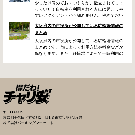
少しだけ停めておくつもりが、撤去されてしま
っていた！自転車を利用される方には起こりや
すいアクシデントかも知れません。停めておい
た場所によっては、どこに行ったかわからな
大阪府内の市役所が公開している駐輪場情報の
い、なんてことになってしまうかも知れませ
まとめ
ん。そんな時に役立つ情報をまとめました。事
前に確認しておきましょう。 守口市で撤去され
大阪府内の市役所が公開している駐輪場情報の
た場合 放置自転車大日保管所 住所 守口市大日
まとめです。市によって利用方法や料金などが
町4丁目281の3番地 電話 06-6902-2340（業務
異なります。また、駐輪場によって一時利用の
時間内のみ通話可能） 最寄駅 地下鉄谷町線大日
み可能な場合や定期利用のみ利用可能な場合な
駅 3号出口より 徒歩3分 大阪モノレール大日駅
どと仕様が異なりますので、利用前に情報をチ
出口北より 徒歩3分 返還の際に必要な書類 返
ェックしておくことをお勧めします。 守口市の
還料 2,500円 自転車の鍵 身分証明証 守口市HP
自転車駐輪場 利用方法 利用登録申請書の提出
はこちら 堺市で撤去された場合 三国ヶ丘自転車
利用登録申請書を窓口に提出ではなく、Web上
保管返還所 住所 堺区向陵東町1丁12-15 電話 三
での利用登録になります。 利用料金 登録手数料
国ヶ丘自転車保管返還所 最寄駅 南海高野線百舌
不要です。 定期利用料金 西三荘駅駐輪センター
鳥八幡駅東出口 徒歩5分 返還の際に必要な書
屋根あり 一般：2,100円／月 屋根あり 障害者：
類 返還料 1,500円 自転車の鍵 身分証明証 印鑑
1,000円／月 土居駅東自転車駐車場 屋根あり 一
〒100-0006
堺市HPはこちら 吹田市で撤去された場合 片山
般：2,000円／月 屋根あり 学生：1,800円／月
東京都千代田区有楽町1丁目1-3 東京宝塚ビル8階
保管所 住所 吹田市片山町1丁目22番 電話 06-
屋根あり 障害者：1,000円／月 各駐輪場で定期
株式会社パーキングマーケット
6872-6136 最寄駅 JR線吹田駅北口 徒歩5分 返
利用料金が異なります。詳細は各駐輪場または