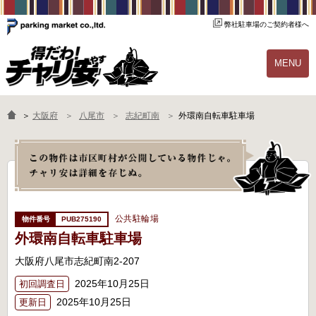
弊社駐車場のご契約者様へ
MENU
物件一覧
ご契約の流れ
＞
大阪府
八尾市
志紀町南
外環南自転車駐車場
よくあるご質問
駐輪場オーナー様へ
公共駐輪場
PUB275190
外環南自転車駐車場
大阪府八尾市志紀町南2-207
2025年10月25日
初回調査日
2025年10月25日
更新日