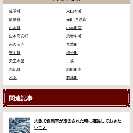
佐堂町
東山本町
龍華町
光町-八尾市
山本町
山本町南
山本高安町
恩智中町
南久宝寺
竜華町
安中町
植松町
天王寺屋
二俣
志紀町
志紀町南
木本
若林町
関連記事
大阪で自転車が撤去された時に確認しておきた
いこと