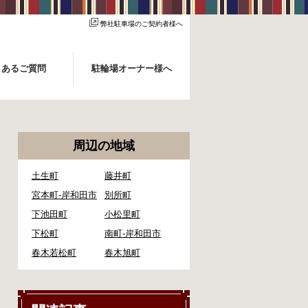
弊社駐車場のご契約者様へ
くあるご質問
駐輪場オーナー様へ
周辺の地域
土生町
藤井町
宮本町-岸和田市
別所町
下池田町
小松里町
下松町
南町-岸和田市
春木若松町
春木旭町