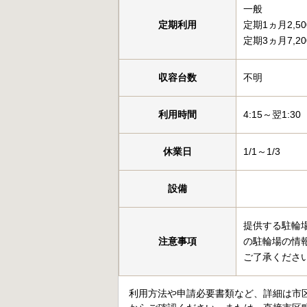
一般
定期利用
定期1ヵ月2,5
定期3ヵ月7,2
収容台数
不明
利用時間
4:15～翌1:30
休業日
1/1～1/3
設備
提供する駐輪
注意事項
の駐輪場の情
ご了承くださ
利用方法や申請必要書類など、詳細は市