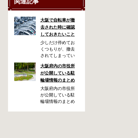
関連記事
大阪で自転車が撤
去された時に確認
しておきたいこと
少しだけ停めてお
くつもりが、撤去
されてしまってい
た！自転車を利用
大阪府内の市役所
される方には起こ
が公開している駐
りやすいアクシデ
輪場情報のまとめ
ントかも知れませ
ん。停めておいた
大阪府内の市役所
場所によっては、
が公開している駐
どこに行ったかわ
輪場情報のまとめ
からない、なんて
です。市によって
ことになってしま
利用方法や料金な
うかも知れませ
どが異なります。
ん。そんな時に役
また、駐輪場によ
立つ情報をまとめ
って一時利用のみ