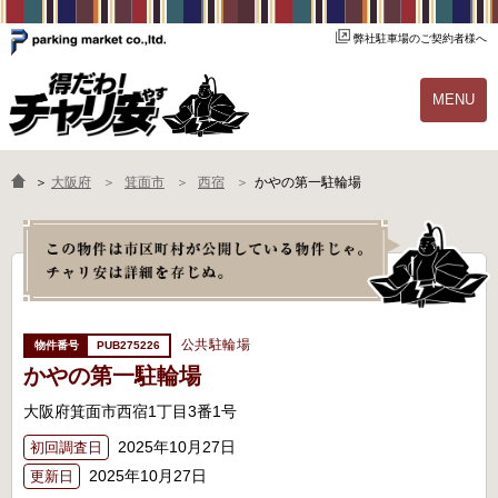
弊社駐車場のご契約者様へ
MENU
物件一覧
ご契約の流れ
＞
大阪府
箕面市
西宿
かやの第一駐輪場
よくあるご質問
駐輪場オーナー様へ
公共駐輪場
PUB275226
かやの第一駐輪場
大阪府箕面市西宿1丁目3番1号
2025年10月27日
初回調査日
2025年10月27日
更新日