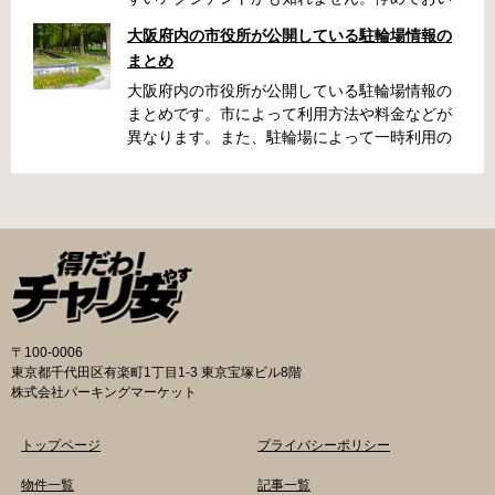
た場所によっては、どこに行ったかわからな
大阪府内の市役所が公開している駐輪場情報の
い、なんてことになってしまうかも知れませ
まとめ
ん。そんな時に役立つ情報をまとめました。事
前に確認しておきましょう。 守口市で撤去され
大阪府内の市役所が公開している駐輪場情報の
た場合 放置自転車大日保管所 住所 守口市大日
まとめです。市によって利用方法や料金などが
町4丁目281の3番地 電話 06-6902-2340（業務
異なります。また、駐輪場によって一時利用の
時間内のみ通話可能） 最寄駅 地下鉄谷町線大日
み可能な場合や定期利用のみ利用可能な場合な
駅 3号出口より 徒歩3分 大阪モノレール大日駅
どと仕様が異なりますので、利用前に情報をチ
出口北より 徒歩3分 返還の際に必要な書類 返
ェックしておくことをお勧めします。 守口市の
還料 2,500円 自転車の鍵 身分証明証 守口市HP
自転車駐輪場 利用方法 利用登録申請書の提出
はこちら 堺市で撤去された場合 三国ヶ丘自転車
利用登録申請書を窓口に提出ではなく、Web上
保管返還所 住所 堺区向陵東町1丁12-15 電話 三
での利用登録になります。 利用料金 登録手数料
国ヶ丘自転車保管返還所 最寄駅 南海高野線百舌
不要です。 定期利用料金 西三荘駅駐輪センター
鳥八幡駅東出口 徒歩5分 返還の際に必要な書
屋根あり 一般：2,100円／月 屋根あり 障害者：
類 返還料 1,500円 自転車の鍵 身分証明証 印鑑
1,000円／月 土居駅東自転車駐車場 屋根あり 一
〒100-0006
堺市HPはこちら 吹田市で撤去された場合 片山
般：2,000円／月 屋根あり 学生：1,800円／月
東京都千代田区有楽町1丁目1-3 東京宝塚ビル8階
保管所 住所 吹田市片山町1丁目22番 電話 06-
屋根あり 障害者：1,000円／月 各駐輪場で定期
株式会社パーキングマーケット
6872-6136 最寄駅 JR線吹田駅北口 徒歩5分 返
利用料金が異なります。詳細は各駐輪場または
還の際に必要な書類 返還料 3,000円 自転車の鍵
管理会社にお問い合わせください。 一時利用料
トップページ
プライバシーポリシー
身分証明証
金 1日1回につき150円で利用することができま
す。 守口市HPはこちら 堺市の自転車駐輪場 利
物件一覧
記事一覧