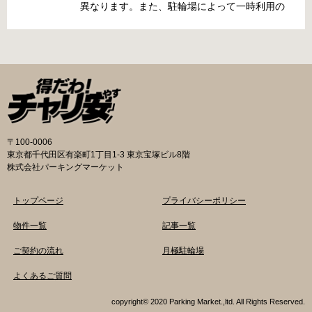
町4丁目281の3番地 電話 06-6902-2340（業務
異なります。また、駐輪場によって一時利用の
時間内のみ通話可能） 最寄駅 地下鉄谷町線大日
み可能な場合や定期利用のみ利用可能な場合な
駅 3号出口より 徒歩3分 大阪モノレール大日駅
どと仕様が異なりますので、利用前に情報をチ
出口北より 徒歩3分 返還の際に必要な書類 返
ェックしておくことをお勧めします。 守口市の
還料 2,500円 自転車の鍵 身分証明証 守口市HP
自転車駐輪場 利用方法 利用登録申請書の提出
はこちら 堺市で撤去された場合 三国ヶ丘自転車
利用登録申請書を窓口に提出ではなく、Web上
保管返還所 住所 堺区向陵東町1丁12-15 電話 三
での利用登録になります。 利用料金 登録手数料
国ヶ丘自転車保管返還所 最寄駅 南海高野線百舌
不要です。 定期利用料金 西三荘駅駐輪センター
鳥八幡駅東出口 徒歩5分 返還の際に必要な書
屋根あり 一般：2,100円／月 屋根あり 障害者：
類 返還料 1,500円 自転車の鍵 身分証明証 印鑑
1,000円／月 土居駅東自転車駐車場 屋根あり 一
〒100-0006
堺市HPはこちら 吹田市で撤去された場合 片山
般：2,000円／月 屋根あり 学生：1,800円／月
東京都千代田区有楽町1丁目1-3 東京宝塚ビル8階
保管所 住所 吹田市片山町1丁目22番 電話 06-
屋根あり 障害者：1,000円／月 各駐輪場で定期
株式会社パーキングマーケット
6872-6136 最寄駅 JR線吹田駅北口 徒歩5分 返
利用料金が異なります。詳細は各駐輪場または
還の際に必要な書類 返還料 3,000円 自転車の鍵
管理会社にお問い合わせください。 一時利用料
トップページ
プライバシーポリシー
身分証明証
金 1日1回につき150円で利用することができま
す。 守口市HPはこちら 堺市の自転車駐輪場 利
物件一覧
記事一覧
用方法 利用登録申請書の提出 申請手続きは各自
ご契約の流れ
月極駐輪場
転車駐輪場の管理事務所で行ってください。 利
用料金 登録手数料 不要です。 定期利用料金 立
よくあるご質問
体：地階・1階・2階 一般：2,090円／月 学生：
1,670円／月 減免：1,040円／月 立体：上記以
copyright© 2020 Parking Market.,ltd. All Rights Reserved.