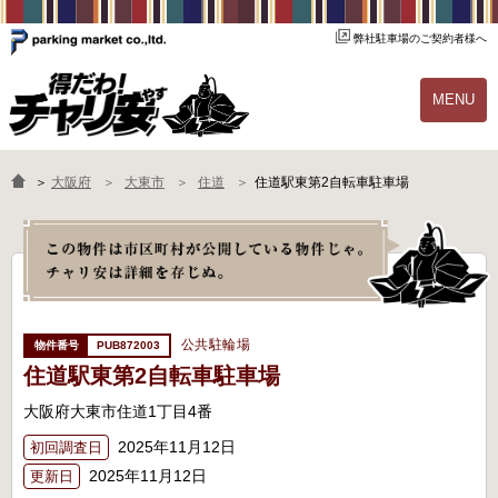
弊社駐車場のご契約者様へ
MENU
物件一覧
ご契約の流れ
＞
大阪府
大東市
住道
住道駅東第2自転車駐車場
よくあるご質問
駐輪場オーナー様へ
公共駐輪場
PUB872003
住道駅東第2自転車駐車場
大阪府大東市住道1丁目4番
2025年11月12日
初回調査日
2025年11月12日
更新日