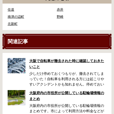
住道
赤井
南津の辺町
野崎
北新町
関連記事
大阪で自転車が撤去された時に確認しておきた
いこと
少しだけ停めておくつもりが、撤去されてしま
っていた！自転車を利用される方には起こりや
すいアクシデントかも知れません。停めておい
た場所によっては、どこに行ったかわからな
大阪府内の市役所が公開している駐輪場情報の
い、なんてことになってしまうかも知れませ
まとめ
ん。そんな時に役立つ情報をまとめました。事
前に確認しておきましょう。 守口市で撤去され
大阪府内の市役所が公開している駐輪場情報の
た場合 放置自転車大日保管所 住所 守口市大日
まとめです。市によって利用方法や料金などが