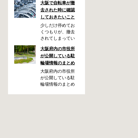
大阪で自転車が撤
去された時に確認
しておきたいこと
少しだけ停めてお
くつもりが、撤去
されてしまってい
た！自転車を利用
大阪府内の市役所
される方には起こ
が公開している駐
りやすいアクシデ
輪場情報のまとめ
ントかも知れませ
ん。停めておいた
大阪府内の市役所
場所によっては、
が公開している駐
どこに行ったかわ
輪場情報のまとめ
からない、なんて
です。市によって
ことになってしま
利用方法や料金な
うかも知れませ
どが異なります。
ん。そんな時に役
また、駐輪場によ
立つ情報をまとめ
って一時利用のみ
ました。事前に確
可能な場合や定期
認しておきましょ
利用のみ利用可能
う。 守口市で撤去
な場合などと仕様