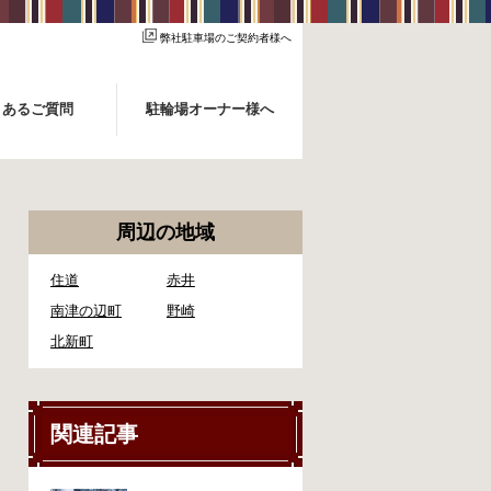
弊社駐車場のご契約者様へ
くあるご質問
駐輪場オーナー様へ
周辺の地域
住道
赤井
南津の辺町
野崎
北新町
関連記事