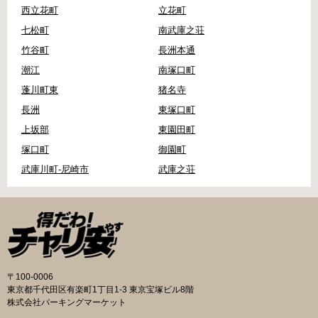
西立花町
立花町
七松町
南武庫之荘
竹谷町
長洲本通
潮江
南塚口町
蓬川町東
猪名寺
長洲
東塚口町
上坂部
東園田町
塚口町
御園町
武庫川町-尼崎市
武庫之荘
〒100-0006
東京都千代田区有楽町1丁目1-3 東京宝塚ビル8階
株式会社パーキングマーケット