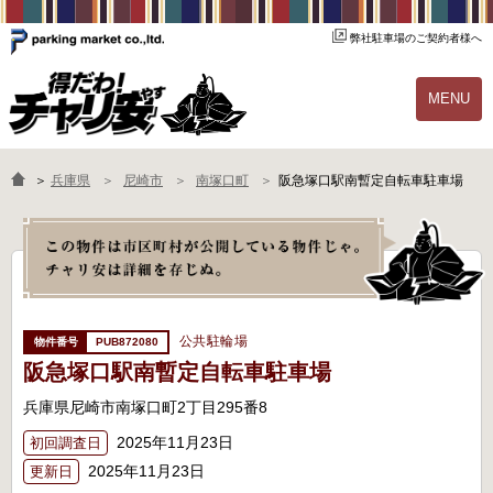
弊社駐車場のご契約者様へ
MENU
物件一覧
ご契約の流れ
＞
兵庫県
尼崎市
南塚口町
阪急塚口駅南暫定自転車駐車場
よくあるご質問
駐輪場オーナー様へ
公共駐輪場
PUB872080
阪急塚口駅南暫定自転車駐車場
兵庫県尼崎市南塚口町2丁目295番8
2025年11月23日
初回調査日
2025年11月23日
更新日